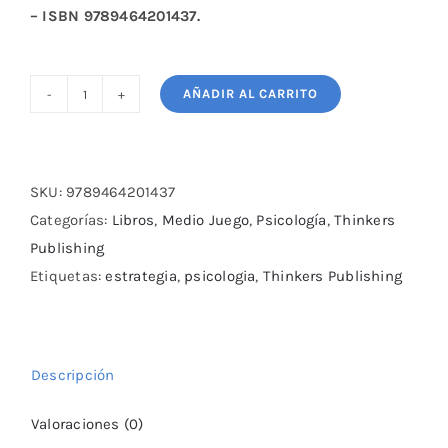
– ISBN 9789464201437.
AÑADIR AL CARRITO
Modern
Chess–
From
Steinitz
SKU:
9789464201437
to
Categorías:
Libros
,
Medio Juego
,
Psicología
,
Thinkers
the
Publishing
21st
Etiquetas:
estrategia
,
psicologia
,
Thinkers Publishing
Century
cantidad
Descripción
Valoraciones (0)