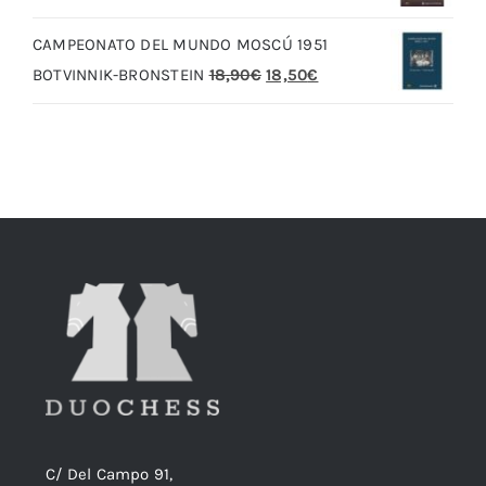
original
actual
CAMPEONATO DEL MUNDO MOSCÚ 1951
era:
es:
El
El
BOTVINNIK-BRONSTEIN
18,90
€
18,50
€
20,00€.
19,00€.
precio
precio
original
actual
era:
es:
18,90€.
18,50€.
C/ Del Campo 91,