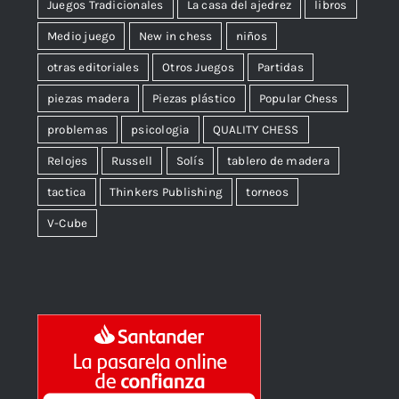
Juegos Tradicionales
La casa del ajedrez
libros
Medio juego
New in chess
niños
otras editoriales
Otros Juegos
Partidas
piezas madera
Piezas plástico
Popular Chess
problemas
psicologia
QUALITY CHESS
Relojes
Russell
Solís
tablero de madera
tactica
Thinkers Publishing
torneos
V-Cube