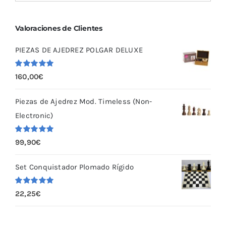
Valoraciones de Clientes
PIEZAS DE AJEDREZ POLGAR DELUXE
Valorado
160,00
€
con
5.00
de
5
Piezas de Ajedrez Mod. Timeless (Non-
Electronic)
Valorado
99,90
€
con
5.00
de
5
Set Conquistador Plomado Rígido
Valorado
22,25
€
con
5.00
de
5