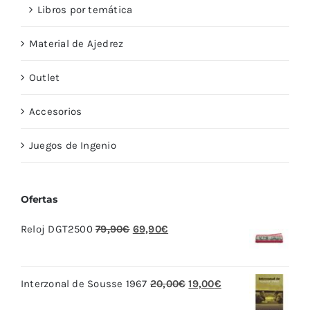
Libros por temática
Material de Ajedrez
Outlet
Accesorios
Juegos de Ingenio
Ofertas
El
El
Reloj DGT2500
79,90
€
69,90
€
precio
precio
original
actual
El
El
Interzonal de Sousse 1967
20,00
€
19,00
€
era:
es:
precio
precio
79,90€.
69,90€.