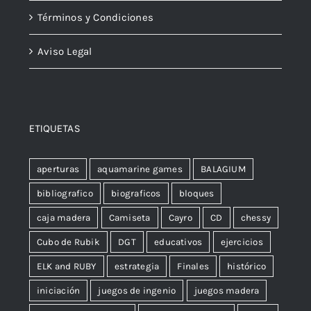
Términos y Condiciones
Aviso Legal
ETIQUETAS
aperturas
aquamarine games
BALAGIUM
bibliografico
biograficos
bloques
caja madera
Camiseta
Cayro
CD
chessy
Cubo de Rubik
DGT
educativos
ejercicios
ELK and RUBY
estrategia
Finales
histórico
iniciación
juegos de ingenio
juegos madera