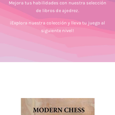
Mejora tus habilidades con nuestra selección
Blog
de libros de ajedrez.
¡Explora nuestra colección y lleva tu juego al
siguiente nivel!