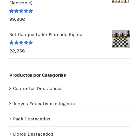
Electronic)
Valorado
99,90
€
con
5.00
de
5
Set Conquistador Plomado Rígido
Valorado
22,25
€
con
5.00
de
5
Productos por Categorías
Conjuntos Destacados
Juegos Educativos e Ingenio
Pack Destacados
Libros Destacados