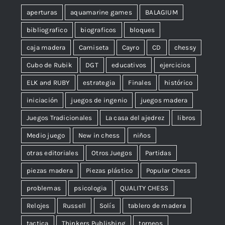
aperturas
aquamarine games
BALAGIUM
bibliografico
biograficos
bloques
caja madera
Camiseta
Cayro
CD
chessy
Cubo de Rubik
DGT
educativos
ejercicios
ELK and RUBY
estrategia
Finales
histórico
iniciación
juegos de ingenio
juegos madera
Juegos Tradicionales
La casa del ajedrez
libros
Medio juego
New in chess
niños
otras editoriales
Otros Juegos
Partidas
piezas madera
Piezas plástico
Popular Chess
problemas
psicologia
QUALITY CHESS
Relojes
Russell
Solís
tablero de madera
tactica
Thinkers Publishing
torneos