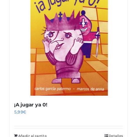
¡A jugar ya 0!
5,99
€
Añadir al carrito
Detalles