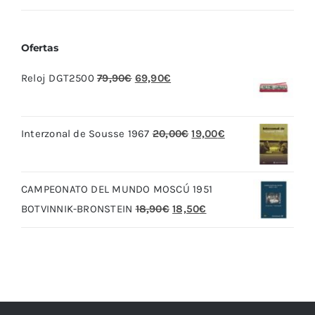
Ofertas
El
El
Reloj DGT2500
79,90
€
69,90
€
precio
precio
original
actual
El
El
Interzonal de Sousse 1967
20,00
€
19,00
€
era:
es:
precio
precio
79,90€.
69,90€.
original
actual
CAMPEONATO DEL MUNDO MOSCÚ 1951
era:
es:
El
El
BOTVINNIK-BRONSTEIN
18,90
€
18,50
€
20,00€.
19,00€.
precio
precio
original
actual
era:
es:
18,90€.
18,50€.