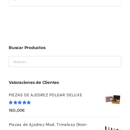
Buscar Productos
Valoraciones de Clientes
PIEZAS DE AJEDREZ POLGAR DELUXE
Valorado
160,00
€
con
5.00
de
5
Piezas de Ajedrez Mod. Timeless (Non-