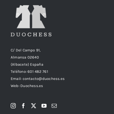
C/ Del Campo 91,
Almansa 02640
(Albacete) España
Teléfono:
601 482 761
Email:
contacto@duochess.es
Web: Duochess.es