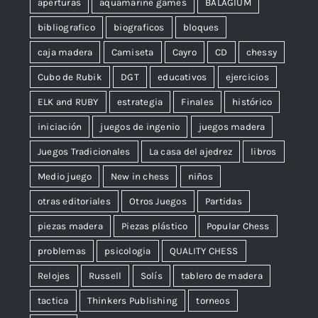
aperturas
aquamarine games
BALAGIUM
bibliografico
biograficos
bloques
caja madera
Camiseta
Cayro
CD
chessy
Cubo de Rubik
DGT
educativos
ejercicios
ELK and RUBY
estrategia
Finales
histórico
iniciación
juegos de ingenio
juegos madera
Juegos Tradicionales
La casa del ajedrez
libros
Medio juego
New in chess
niños
otras editoriales
Otros Juegos
Partidas
piezas madera
Piezas plástico
Popular Chess
problemas
psicologia
QUALITY CHESS
Relojes
Russell
Solís
tablero de madera
tactica
Thinkers Publishing
torneos