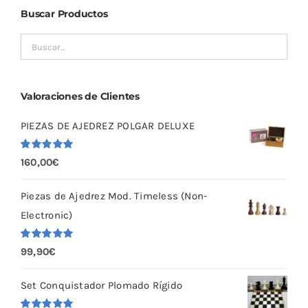
Buscar Productos
Valoraciones de Clientes
PIEZAS DE AJEDREZ POLGAR DELUXE
Valorado
160,00
€
con
5.00
de
5
Piezas de Ajedrez Mod. Timeless (Non-
Electronic)
Valorado
99,90
€
con
5.00
de
5
Set Conquistador Plomado Rígido