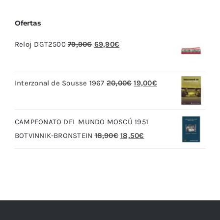
Ofertas
El
El
Reloj DGT2500
79,90
€
69,90
€
precio
precio
original
actual
El
El
Interzonal de Sousse 1967
20,00
€
19,00
€
era:
es:
precio
precio
79,90€.
69,90€.
original
actual
CAMPEONATO DEL MUNDO MOSCÚ 1951
era:
es:
El
El
BOTVINNIK-BRONSTEIN
18,90
€
18,50
€
20,00€.
19,00€.
precio
precio
original
actual
era:
es:
18,90€.
18,50€.