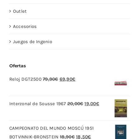
Outlet
Accesorios
Juegos de Ingenio
Ofertas
El
El
Reloj DGT2500
79,90
€
69,90
€
precio
precio
original
actual
El
El
Interzonal de Sousse 1967
20,00
€
19,00
€
era:
es:
precio
precio
79,90€.
69,90€.
original
actual
CAMPEONATO DEL MUNDO MOSCÚ 1951
era:
es:
El
El
BOTVINNIK-BRONSTEIN
18,90
€
18,50
€
20,00€.
19,00€.