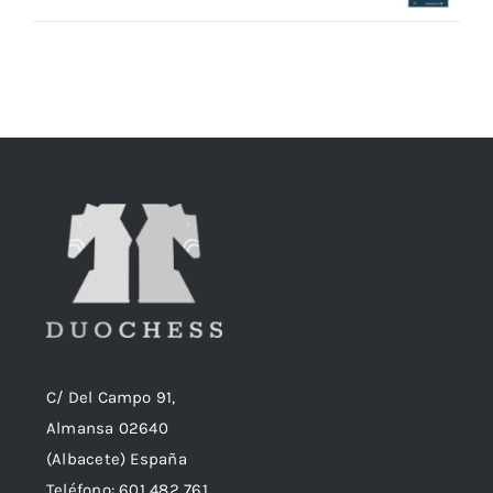
precio
precio
original
actual
era:
es:
18,90€.
18,50€.
C/ Del Campo 91,
Almansa 02640
(Albacete) España
Teléfono:
601 482 761