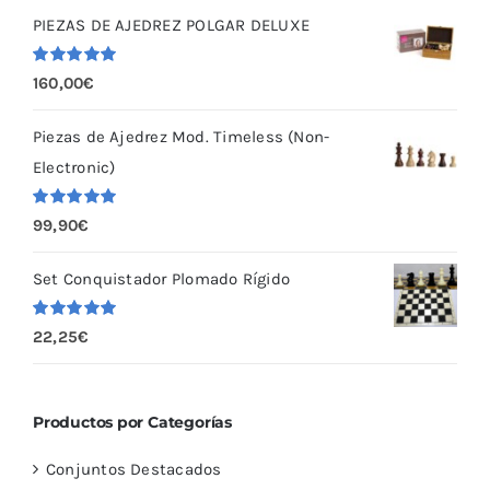
PIEZAS DE AJEDREZ POLGAR DELUXE
Valorado
160,00
€
con
5.00
de
5
Piezas de Ajedrez Mod. Timeless (Non-
Electronic)
Valorado
99,90
€
con
5.00
de
5
Set Conquistador Plomado Rígido
Valorado
22,25
€
con
5.00
de
5
Productos por Categorías
Conjuntos Destacados