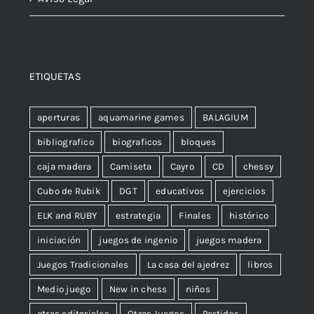
ETIQUETAS
aperturas
aquamarine games
BALAGIUM
bibliografico
biograficos
bloques
caja madera
Camiseta
Cayro
CD
chessy
Cubo de Rubik
DGT
educativos
ejercicios
ELK and RUBY
estrategia
Finales
histórico
iniciación
juegos de ingenio
juegos madera
Juegos Tradicionales
La casa del ajedrez
libros
Medio juego
New in chess
niños
otras editoriales
Otros Juegos
Partidas