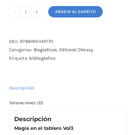
AÑADIR AL CARRITO
Magia
en
el
tablero
SKU:
9788494344770
Vol3
Categorías:
Biograficos
,
Editorial Chessy
cantidad
Etiqueta:
bibliografico
Descripción
Valoraciones (0)
Descripción
Magia en el tablero Vol3