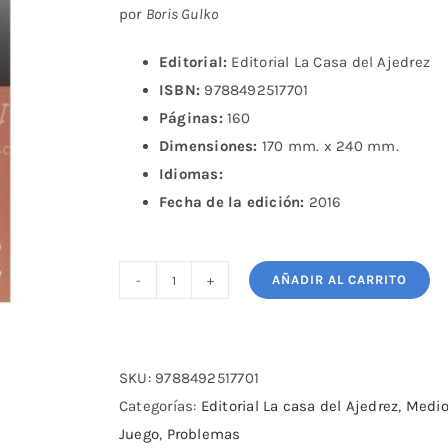
por
Boris Gulko
Editorial:
Editorial La Casa del Ajedrez
ISBN:
9788492517701
Páginas:
160
Dimensiones:
170 mm. x 240 mm.
Idiomas:
Fecha de la edición:
2016
AÑADIR AL CARRITO
Lecciones
con
un
Gran
SKU:
9788492517701
Maestro
Categorías:
Editorial La casa del Ajedrez
,
Medi
II
Juego
,
Problemas