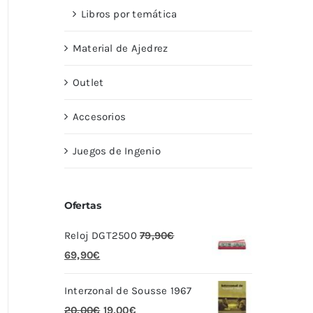
Libros por temática
Material de Ajedrez
Outlet
Accesorios
Juegos de Ingenio
Ofertas
Reloj DGT2500
79,90
€
El
El
69,90
€
precio
precio
Interzonal de Sousse 1967
original
actual
El
El
20,00
€
19,00
€
era:
es: