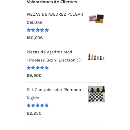
Valoraciones de Clientes
PIEZAS DE AJEDREZ POLGAR
DELUXE
Valorado
160,00
€
con
5.00
de
5
Piezas de Ajedrez Mod.
Timeless (Non- Electronic)
Valorado
99,90
€
con
5.00
de
5
Set Conquistador Plomado
Rígido
Valorado
22,25
€
con
5.00
de
o
5