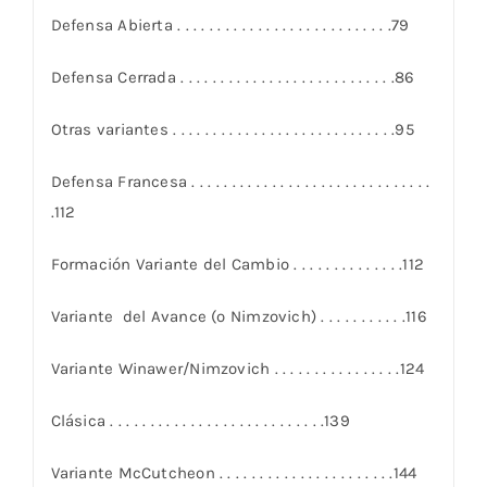
Defensa Abierta . . . . . . . . . . . . . . . . . . . . . . . . . . .79
Defensa Cerrada . . . . . . . . . . . . . . . . . . . . . . . . . . .86
Otras variantes . . . . . . . . . . . . . . . . . . . . . . . . . . . .95
Defensa Francesa . . . . . . . . . . . . . . . . . . . . . . . . . . . . . .
.112
Formación Variante del Cambio . . . . . . . . . . . . . .112
Variante del Avance (o Nimzovich) . . . . . . . . . . .116
Variante Winawer/Nimzovich . . . . . . . . . . . . . . . .124
Clásica . . . . . . . . . . . . . . . . . . . . . . . . . . .139
Variante McCutcheon . . . . . . . . . . . . . . . . . . . . . .144