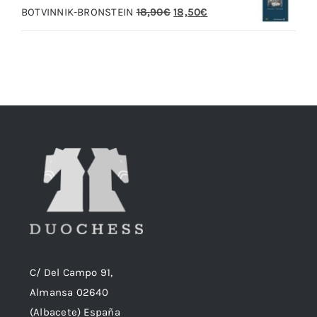
El
El
BOTVINNIK-BRONSTEIN
18,90
€
18,50
€
20,00€.
19,00€.
precio
precio
original
actual
era:
es:
18,90€.
18,50€.
C/ Del Campo 91,
Almansa 02640
(Albacete) España