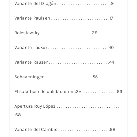
Variante del Dragón . . . . . . . . . . . . . . . . . . . . . . . .9
Variante Paulsen . . . . . . . . . . . . . . . . . . . . . . . . . .17
Boleslavsky . . . . . . . . . . . . . . . . . . . . . . .29
Variante Lasker . . . . . . . . . . . . . . . . . . . . . . . . . . .40
Variante Rauzer . . . . . . . . . . . . . . . . . . . . . . . . . . .44
Scheveningen . . . . . . . . . . . . . . . . . . . . .55
El sacrificio de calidad en «c3». . . . . . . . . . . . . . . .63
Apertura Ruy López . . . . . . . . . . . . . . . . . . . . . . . . . . . .
.68
Variante del Cambio . . . . . . . . . . . . . . . . . . . . . . .68