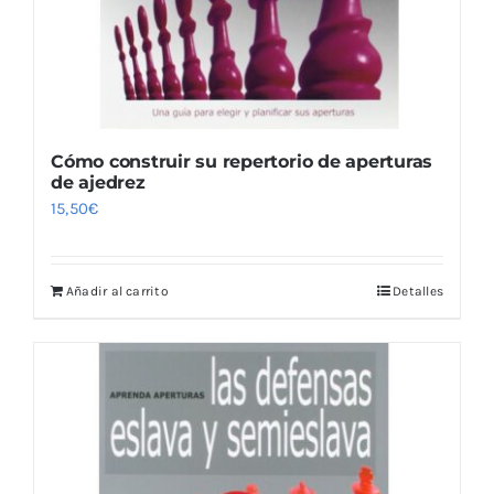
Cómo construir su repertorio de aperturas
de ajedrez
15,50
€
Añadir al carrito
Detalles