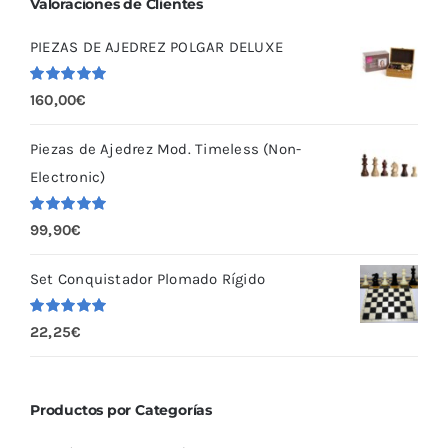
Valoraciones de Clientes
PIEZAS DE AJEDREZ POLGAR DELUXE
Valorado
160,00
€
con
5.00
de
5
Piezas de Ajedrez Mod. Timeless (Non-
Electronic)
Valorado
99,90
€
con
5.00
de
5
Set Conquistador Plomado Rígido
Valorado
22,25
€
con
5.00
de
5
Productos por Categorías