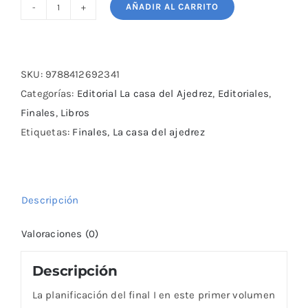
AÑADIR AL CARRITO
La
planificación
del
final
SKU:
9788412692341
I
Categorías:
Editorial La casa del Ajedrez
,
Editoriales
,
(Nueva
Finales
,
Libros
edición)
Etiquetas:
Finales
,
La casa del ajedrez
cantidad
Descripción
Valoraciones (0)
Descripción
La planificación del final I en este primer volumen