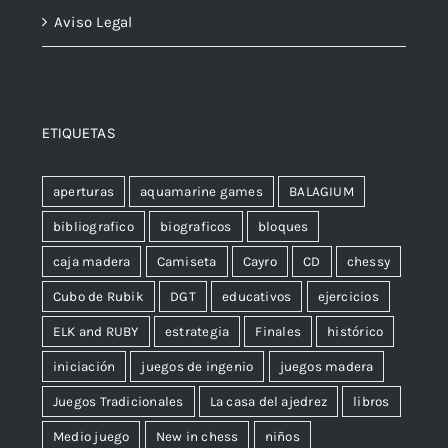
Aviso Legal
ETIQUETAS
aperturas
aquamarine games
BALAGIUM
bibliografico
biograficos
bloques
caja madera
Camiseta
Cayro
CD
chessy
Cubo de Rubik
DGT
educativos
ejercicios
ELK and RUBY
estrategia
Finales
histórico
iniciación
juegos de ingenio
juegos madera
Juegos Tradicionales
La casa del ajedrez
libros
Medio juego
New in chess
niños