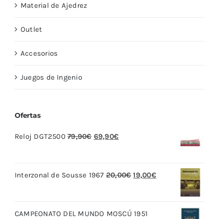
Material de Ajedrez
Outlet
Accesorios
Juegos de Ingenio
Ofertas
El
El
Reloj DGT2500
79,90
€
69,90
€
precio
precio
original
actual
El
El
Interzonal de Sousse 1967
20,00
€
19,00
€
era:
es:
precio
precio
79,90€.
69,90€.
original
actual
CAMPEONATO DEL MUNDO MOSCÚ 1951
era:
es: