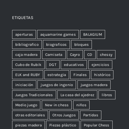
ETIQUETAS
aperturas
aquamarine games
BALAGIUM
bibliografico
biograficos
bloques
caja madera
Camiseta
Cayro
CD
chessy
Cubo de Rubik
DGT
educativos
ejercicios
ELK and RUBY
estrategia
Finales
histórico
iniciación
juegos de ingenio
juegos madera
Juegos Tradicionales
La casa del ajedrez
libros
Medio juego
New in chess
niños
otras editoriales
Otros Juegos
Partidas
piezas madera
Piezas plástico
Popular Chess