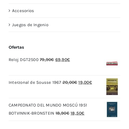
Accesorios
Juegos de Ingenio
Ofertas
El
El
Reloj DGT2500
79,90
€
69,90
€
precio
precio
original
actual
El
El
Interzonal de Sousse 1967
20,00
€
19,00
€
era:
es:
precio
precio
79,90€.
69,90€.
original
actual
CAMPEONATO DEL MUNDO MOSCÚ 1951
era:
es:
El
El
BOTVINNIK-BRONSTEIN
18,90
€
18,50
€
20,00€.
19,00€.
precio
precio
original
actual