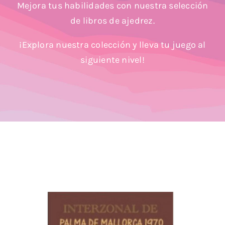
Mejora tus habilidades con nuestra selección
Blog
de libros de ajedrez.
¡Explora nuestra colección y lleva tu juego al
siguiente nivel!