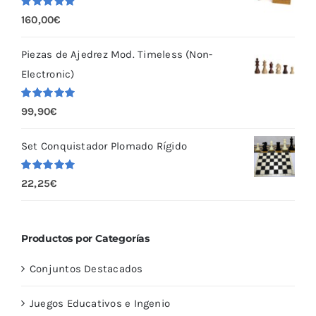
Valorado
160,00
€
con
5.00
de
5
Piezas de Ajedrez Mod. Timeless (Non-
Electronic)
Valorado
99,90
€
con
5.00
de
5
Set Conquistador Plomado Rígido
Valorado
22,25
€
con
5.00
de
5
Productos por Categorías
Conjuntos Destacados
Juegos Educativos e Ingenio