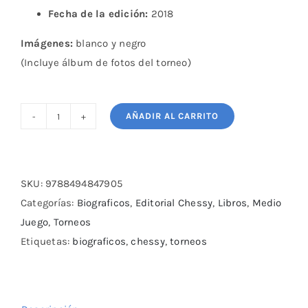
Fecha de la edición:
2018
Imágenes:
blanco y negro
(Incluye álbum de fotos del torneo)
AÑADIR AL CARRITO
Interzonal
de
Palma
de
SKU:
9788494847905
Mallorca
Categorías:
Biograficos
,
Editorial Chessy
,
Libros
,
Medio
1970
Juego
,
Torneos
cantidad
Etiquetas:
biograficos
,
chessy
,
torneos