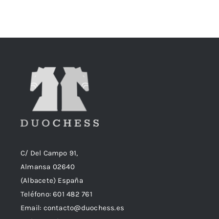
era:
es:
18,90€.
18,50€.
C/ Del Campo 91,
Almansa 02640
(Albacete) España
Teléfono:
601 482 761
Email:
contacto@duochess.es