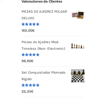
Valoraciones de Clientes
PIEZAS DE AJEDREZ POLGAR
DELUXE
Valorado
160,00
€
con
5.00
de
5
Piezas de Ajedrez Mod.
Timeless (Non- Electronic)
Valorado
99,90
€
con
5.00
de
5
Set Conquistador Plomado
Rígido
Valorado
22,25
€
con
5.00
de
5