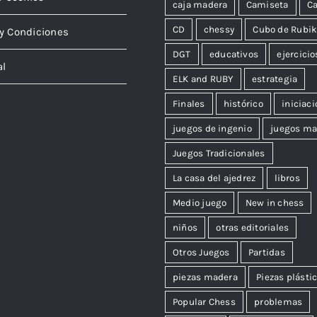
caja madera
Camiseta
Ca
CD
chessy
Cubo de Rubi
y Condiciones
DGT
educativos
ejercicio
al
ELK and RUBY
estrategia
Finales
histórico
iniciaci
juegos de ingenio
juegos ma
Juegos Tradicionales
La casa del ajedrez
libros
Medio juego
New in chess
niños
otras editoriales
Otros Juegos
Partidas
piezas madera
Piezas plásti
Popular Chess
problemas