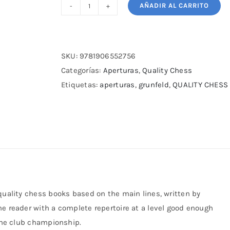
AÑADIR AL CARRITO
Grandmaster
Repertoire
8
-
SKU:
9781906552756
The
Categorías:
Aperturas
,
Quality Chess
Grunfeld
Etiquetas:
aperturas
,
grunfeld
,
QUALITY CHESS
Defence
Volume
One
cantidad
quality chess books based on the main lines, written by
he reader with a complete repertoire at a level good enough
 the club championship.