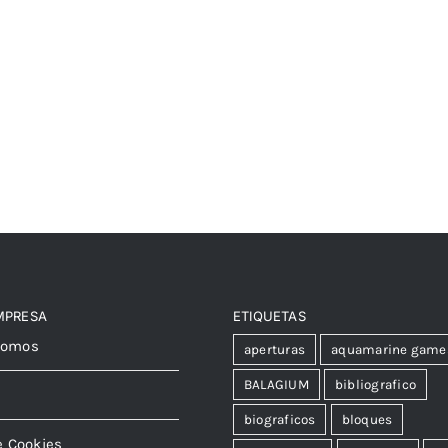
MPRESA
ETIQUETAS
somos
aperturas
aquamarine game
BALAGIUM
bibliografico
biograficos
bloques
e Cookies