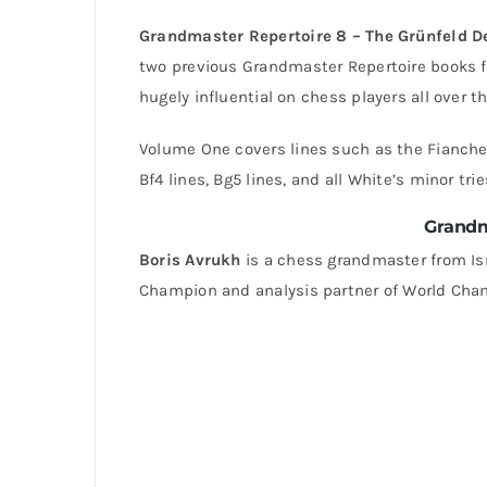
Grandmaster Repertoire 8 – The Grünfeld D
two previous Grandmaster Repertoire books f
hugely influential on chess players all over th
Volume One covers lines such as the Fianchet
Bf4 lines, Bg5 lines, and all White’s minor trie
Grandm
Boris Avrukh
is a chess grandmaster from Isr
Champion and analysis partner of World Cham