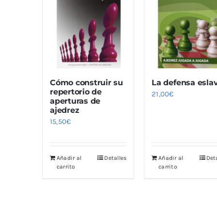
Cómo construir su
La defensa esla
repertorio de
21,00
€
aperturas de
ajedrez
15,50
€
Añadir al
Detalles
Añadir al
Det
carrito
carrito