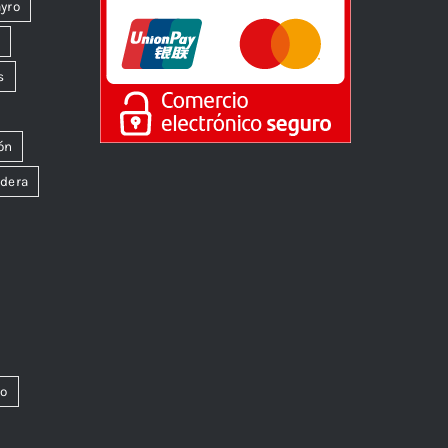
yro
k
s
ón
dera
co