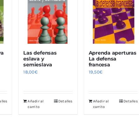
va
Las defensas
Aprenda aperturas
eslava y
La defensa
semieslava
francesa
18,00
€
19,50
€
alles
Añadir al
Detalles
Añadir al
Detalles
carrito
carrito