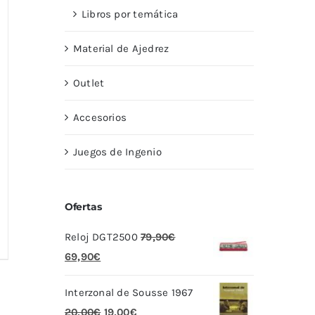
Libros por temática
Material de Ajedrez
Outlet
Accesorios
Juegos de Ingenio
Ofertas
Reloj DGT2500
79,90
€
El
El
69,90
€
precio
precio
Interzonal de Sousse 1967
original
actual
El
El
20,00
€
19,00
€
era:
es: