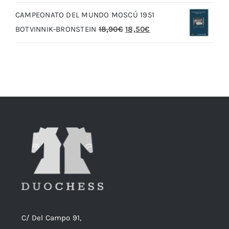
original
actual
CAMPEONATO DEL MUNDO MOSCÚ 1951
era:
es:
El
El
BOTVINNIK-BRONSTEIN
18,90
€
18,50
€
20,00€.
19,00€.
precio
precio
original
actual
era:
es:
18,90€.
18,50€.
C/ Del Campo 91,