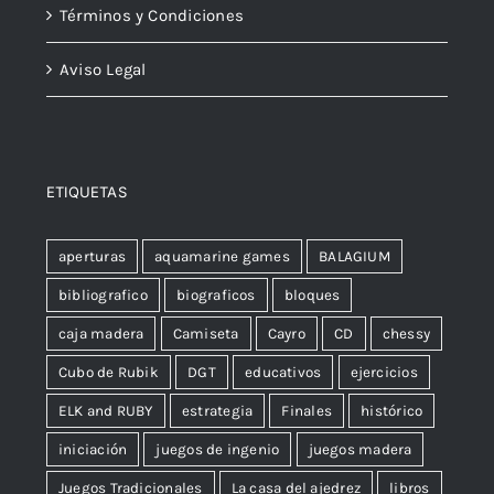
Términos y Condiciones
Aviso Legal
ETIQUETAS
aperturas
aquamarine games
BALAGIUM
bibliografico
biograficos
bloques
caja madera
Camiseta
Cayro
CD
chessy
Cubo de Rubik
DGT
educativos
ejercicios
ELK and RUBY
estrategia
Finales
histórico
iniciación
juegos de ingenio
juegos madera
Juegos Tradicionales
La casa del ajedrez
libros