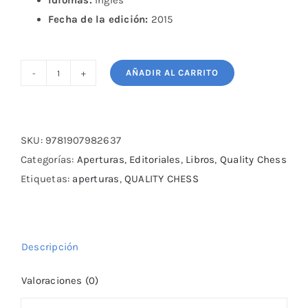
Idiomas:
Inglés
Fecha de la edición:
2015
AÑADIR AL CARRITO
Grandmaster
Repertoire
6A
-
SKU:
9781907982637
Beating
Categorías:
Aperturas
,
Editoriales
,
Libros
,
Quality Chess
the
Etiquetas:
aperturas
,
QUALITY CHESS
Anti-
Sicilians
cantidad
Descripción
Valoraciones (0)