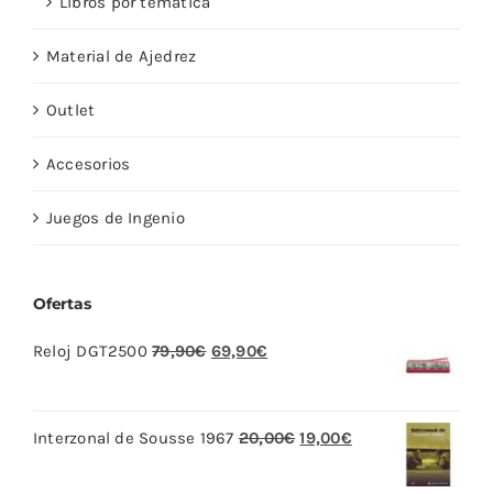
Libros por temática
Material de Ajedrez
Outlet
Accesorios
Juegos de Ingenio
Ofertas
El
El
Reloj DGT2500
79,90
€
69,90
€
precio
precio
original
actual
El
El
Interzonal de Sousse 1967
20,00
€
19,00
€
era:
es:
precio
precio
79,90€.
69,90€.