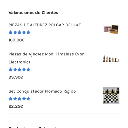
Valoraciones de Clientes
PIEZAS DE AJEDREZ POLGAR DELUXE
Valorado
160,00
€
con
5.00
de
5
Piezas de Ajedrez Mod. Timeless (Non-
Electronic)
Valorado
99,90
€
con
5.00
de
5
Set Conquistador Plomado Rígido
Valorado
22,25
€
con
5.00
de
5