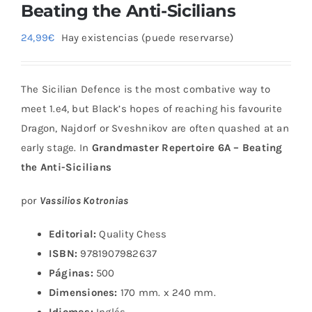
Beating the Anti-Sicilians
24,99
€
Hay existencias (puede reservarse)
The Sicilian Defence is the most combative way to
meet 1.e4, but Black’s hopes of reaching his favourite
Dragon, Najdorf or Sveshnikov are often quashed at an
early stage. In
Grandmaster Repertoire 6A – Beating
the Anti-Sicilians
por
Vassilios Kotronias
Editorial:
Quality Chess
ISBN:
9781907982637
Páginas:
500
Dimensiones:
170 mm. x 240 mm.