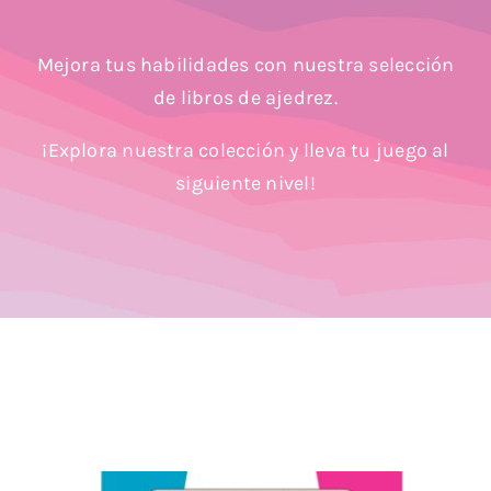
Blog
Mejora tus habilidades con nuestra selección
de libros de ajedrez.
¡Explora nuestra colección y lleva tu juego al
siguiente nivel!