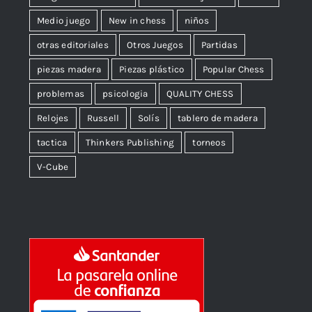
Medio juego
New in chess
niños
otras editoriales
Otros Juegos
Partidas
piezas madera
Piezas plástico
Popular Chess
problemas
psicologia
QUALITY CHESS
Relojes
Russell
Solís
tablero de madera
tactica
Thinkers Publishing
torneos
V-Cube