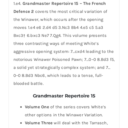
1.e4.
Grandmaster Repertoire 15 – The French
Defence 2
covers the most critical variation of
the Winawer, which occurs after the opening
moves 1.e4 e6 2.d4 d5 3.Nc3 Bb4 4.e5 c5 5.a3
Bxc3† 6.bxc3 Ne7 7.Qg4. This volume presents
three contrasting ways of meeting White’s
aggressive opening system: 7…cxd4 leading to the
notorious Winawer Poisoned Pawn; 7…0–0 8.Bd3 f5,
a solid yet strategically complex system; and 7…
0–0 8.Bd3 Nbc6, which leads to a tense, full-
blooded battle.
Grandmaster Repertoire 15
Volume One
of the series covers White’s
other options in the Winawer Variation.
Volume Three
will deal with the Tarrasch,