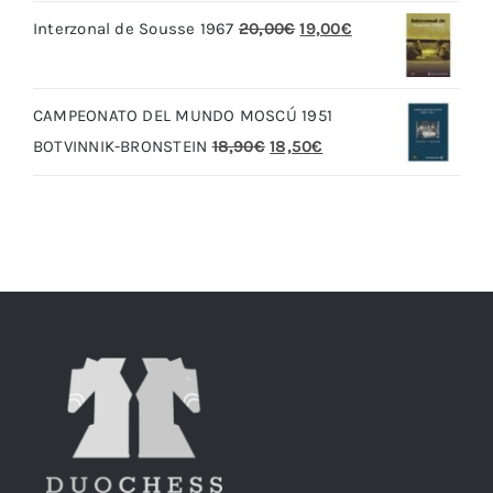
original
actual
El
El
Interzonal de Sousse 1967
20,00
€
19,00
€
era:
es:
precio
precio
79,90€.
69,90€.
original
actual
CAMPEONATO DEL MUNDO MOSCÚ 1951
era:
es:
El
El
BOTVINNIK-BRONSTEIN
18,90
€
18,50
€
20,00€.
19,00€.
precio
precio
original
actual
era:
es:
18,90€.
18,50€.