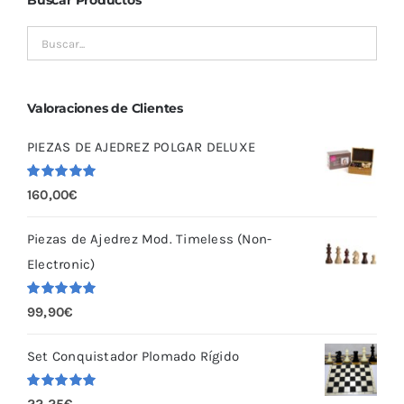
Buscar Productos
Valoraciones de Clientes
PIEZAS DE AJEDREZ POLGAR DELUXE
Valorado
160,00
€
con
5.00
de
5
Piezas de Ajedrez Mod. Timeless (Non-
Electronic)
Valorado
99,90
€
con
5.00
de
5
Set Conquistador Plomado Rígido
Valorado