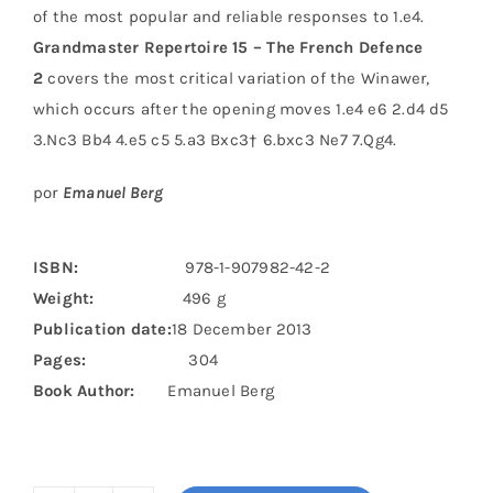
of the most popular and reliable responses to 1.e4.
Grandmaster Repertoire 15 – The French Defence
2
covers the most critical variation of the Winawer,
which occurs after the opening moves 1.e4 e6 2.d4 d5
3.Nc3 Bb4 4.e5 c5 5.a3 Bxc3† 6.bxc3 Ne7 7.Qg4.
por
Emanuel Berg
ISBN:
978-1-907982-42-2
Weight:
496 g
Publication date:
18 December 2013
Pages:
304
Book Author:
Emanuel Berg