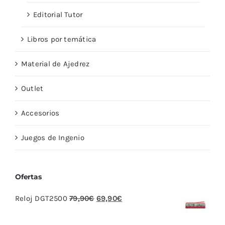
Editorial Tutor
Libros por temática
Material de Ajedrez
Outlet
Accesorios
Juegos de Ingenio
Ofertas
El
El
Reloj DGT2500
79,90
€
69,90
€
precio
precio