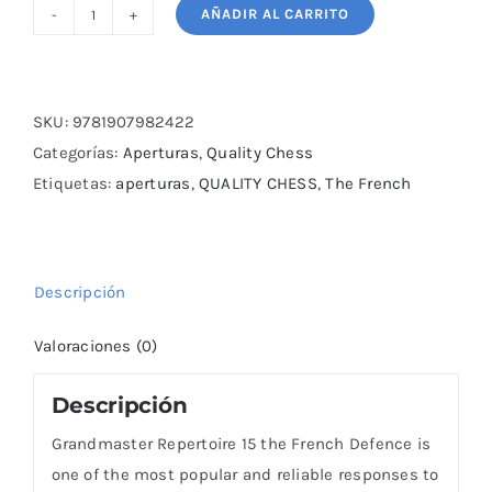
AÑADIR AL CARRITO
Grandmaster
Repertoire
15
-
SKU:
9781907982422
The
Categorías:
Aperturas
,
Quality Chess
French
Etiquetas:
aperturas
,
QUALITY CHESS
,
The French
Defence
Volume
Two
Descripción
cantidad
Valoraciones (0)
Descripción
Grandmaster Repertoire 15 the French Defence is
one of the most popular and reliable responses to