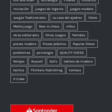
ELK and RUBY
estrategia
Finales
histórico
iniciación
juegos de ingenio
juegos madera
Juegos Tradicionales
La casa del ajedrez
libros
Medio juego
New in chess
niños
otras editoriales
Otros Juegos
Partidas
piezas madera
Piezas plástico
Popular Chess
problemas
psicologia
QUALITY CHESS
Relojes
Russell
Solís
tablero de madera
tactica
Thinkers Publishing
torneos
V-Cube