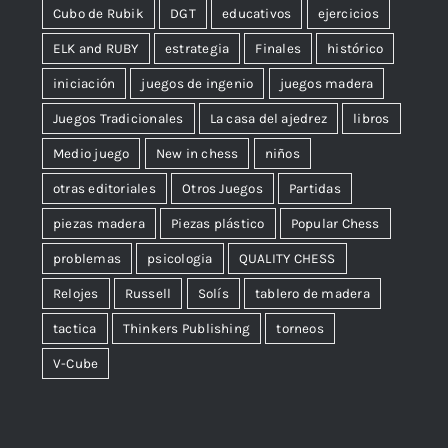
Cubo de Rubik
DGT
educativos
ejercicios
ELK and RUBY
estrategia
Finales
histórico
iniciación
juegos de ingenio
juegos madera
Juegos Tradicionales
La casa del ajedrez
libros
Medio juego
New in chess
niños
otras editoriales
Otros Juegos
Partidas
piezas madera
Piezas plástico
Popular Chess
problemas
psicologia
QUALITY CHESS
Relojes
Russell
Solís
tablero de madera
tactica
Thinkers Publishing
torneos
V-Cube