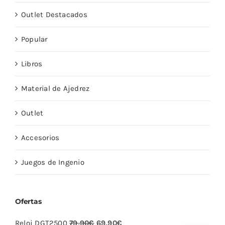
Outlet Destacados
Popular
Libros
Material de Ajedrez
Outlet
Accesorios
Juegos de Ingenio
Ofertas
El
El
Reloj DGT2500
79,90
€
69,90
€