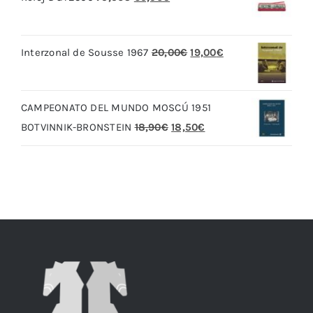
precio
precio
original
actual
El
El
Interzonal de Sousse 1967
20,00
€
19,00
€
era:
es:
precio
precio
79,90€.
69,90€.
original
actual
CAMPEONATO DEL MUNDO MOSCÚ 1951
era:
es:
El
El
BOTVINNIK-BRONSTEIN
18,90
€
18,50
€
20,00€.
19,00€.
precio
precio
original
actual
era:
es:
18,90€.
18,50€.