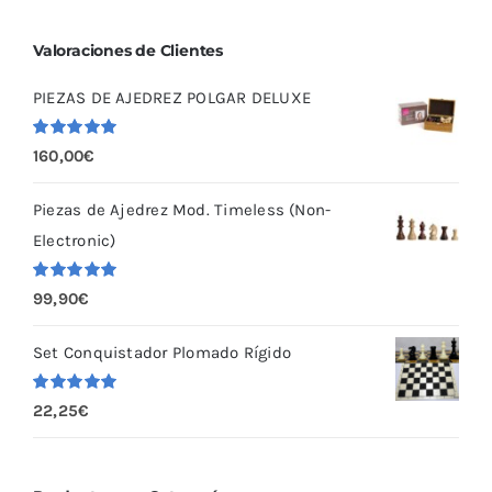
Valoraciones de Clientes
PIEZAS DE AJEDREZ POLGAR DELUXE
Valorado
160,00
€
con
5.00
de
5
Piezas de Ajedrez Mod. Timeless (Non-
Electronic)
Valorado
99,90
€
con
5.00
de
5
Set Conquistador Plomado Rígido
Valorado
22,25
€
con
5.00
de
5