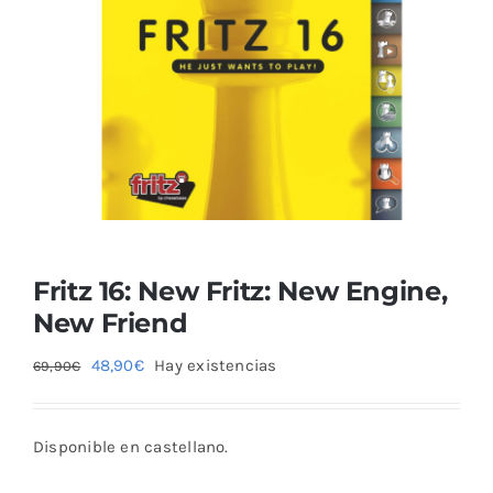
Blog
Fritz 16: New Fritz: New Engine,
New Friend
El
El
48,90
€
Hay existencias
69,90
€
precio
precio
original
actual
Disponible en castellano.
era:
es:
69,90€.
48,90€.