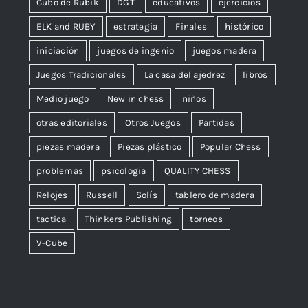
Cubo de Rubik
DGT
educativos
ejercicios
ELK and RUBY
estrategia
Finales
histórico
iniciación
juegos de ingenio
juegos madera
Juegos Tradicionales
La casa del ajedrez
libros
Medio juego
New in chess
niños
otras editoriales
Otros Juegos
Partidas
piezas madera
Piezas plástico
Popular Chess
problemas
psicologia
QUALITY CHESS
Relojes
Russell
Solís
tablero de madera
tactica
Thinkers Publishing
torneos
V-Cube