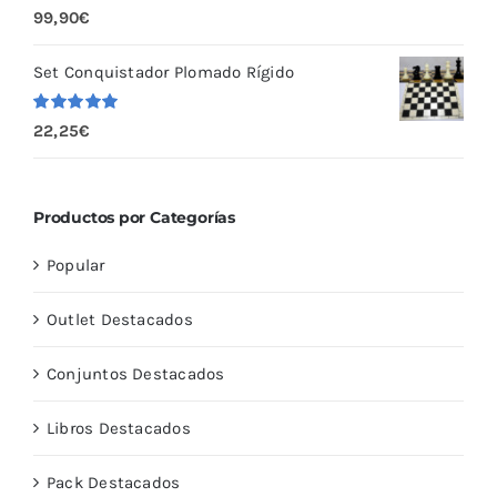
Valorado
99,90
€
con
5.00
de
5
Set Conquistador Plomado Rígido
Valorado
22,25
€
con
5.00
de
5
Productos por Categorías
Popular
Outlet Destacados
Conjuntos Destacados
Libros Destacados
Pack Destacados