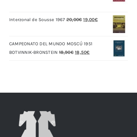
precio
precio
original
actual
El
El
Interzonal de Sousse 1967
20,00
€
19,00
€
era:
es:
precio
precio
79,90€.
69,90€.
original
actual
CAMPEONATO DEL MUNDO MOSCÚ 1951
era:
es:
El
El
BOTVINNIK-BRONSTEIN
18,90
€
18,50
€
20,00€.
19,00€.
precio
precio
original
actual
era:
es:
18,90€.
18,50€.