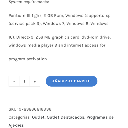
System requirements:
Pentium III 1 ghz, 2 GB Ram, Windows (supports xp
(service pack 3), Windows 7, Windows 8, Windows
10), Directx9, 256 MB graphics card, dvd-rom drive,
windows media player 9 and internet access for
program activation.
AÑADIR AL CARRITO
Fritz
16:
New
Fritz:
SKU:
9783866816336
New
Categorías:
Outlet
,
Outlet Destacados
,
Programas de
Engine,
Ajedrez