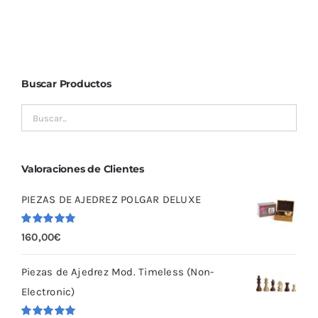
Buscar Productos
Valoraciones de Clientes
PIEZAS DE AJEDREZ POLGAR DELUXE
Valorado
160,00
€
con
5.00
de
5
Piezas de Ajedrez Mod. Timeless (Non-
Electronic)