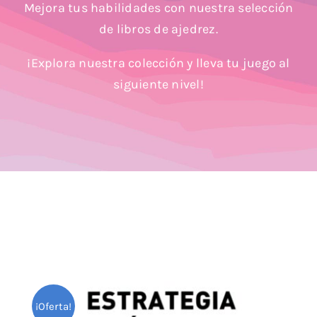
Mejora tus habilidades con nuestra selección
Blog
de libros de ajedrez.
¡Explora nuestra colección y lleva tu juego al
siguiente nivel!
¡Oferta!