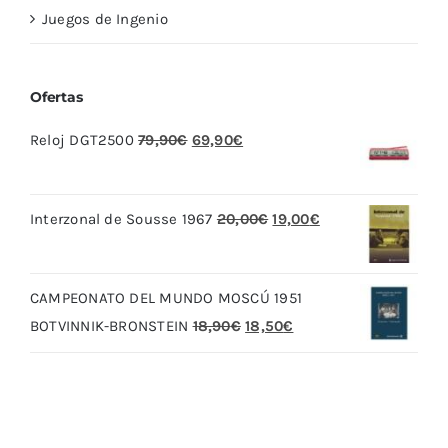
Juegos de Ingenio
Ofertas
El
El
Reloj DGT2500
79,90
€
69,90
€
precio
precio
original
actual
El
El
Interzonal de Sousse 1967
20,00
€
19,00
€
era:
es:
precio
precio
79,90€.
69,90€.
original
actual
CAMPEONATO DEL MUNDO MOSCÚ 1951
era:
es:
El
El
BOTVINNIK-BRONSTEIN
18,90
€
18,50
€
20,00€.
19,00€.
precio
precio
original
actual
era:
es:
18,90€.
18,50€.