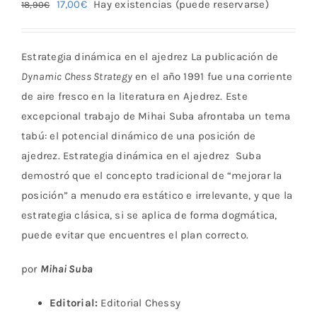
El
El
17,00
€
Hay existencias (puede reservarse)
18,90
€
precio
precio
original
actual
Estrategia dinámica en el ajedrez La publicación de
era:
es:
Dynamic Chess Strategy
en el año 1991 fue una corriente
18,90€.
17,00€.
de aire fresco en la literatura en Ajedrez. Este
excepcional trabajo de Mihai Suba afrontaba un tema
tabú: el potencial dinámico de una posición de
ajedrez. Estrategia dinámica en el ajedrez Suba
demostró que el concepto tradicional de “mejorar la
posición” a menudo era estático e irrelevante, y que la
estrategia clásica, si se aplica de forma dogmática,
puede evitar que encuentres el plan correcto.
por
Mihai Suba
Editorial:
Editorial Chessy