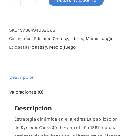
AÑADIR AL CARRITO
Estrategia
dinámica
en
el
SKU:
9788494032066
ajedrez
Categorías:
Editorial Chessy
,
Libros
,
Medio Juego
cantidad
Etiquetas:
chessy
,
Medio juego
Descripción
Valoraciones (0)
Descripción
Estrategia dinámica en el ajedrez La publicación
de
Dynamic Chess Strategy
en el año 1991 fue una
corriente de aire fresco en la literatura en Ajedrez.