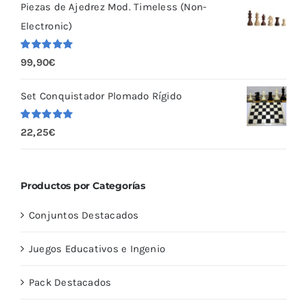
Piezas de Ajedrez Mod. Timeless (Non-
Electronic)
Valorado
99,90
€
con
5.00
de
5
Set Conquistador Plomado Rígido
Valorado
22,25
€
con
5.00
de
5
Productos por Categorías
Conjuntos Destacados
Juegos Educativos e Ingenio
Pack Destacados