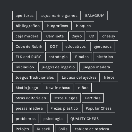
aperturas
aquamarine games
BALAGIUM
bibliografico
biograficos
bloques
caja madera
Camiseta
Cayro
CD
chessy
Cubo de Rubik
DGT
educativos
ejercicios
ELK and RUBY
estrategia
Finales
histórico
iniciación
juegos de ingenio
juegos madera
Juegos Tradicionales
La casa del ajedrez
libros
Medio juego
New in chess
niños
otras editoriales
Otros Juegos
Partidas
piezas madera
Piezas plástico
Popular Chess
problemas
psicologia
QUALITY CHESS
Relojes
Russell
Solís
tablero de madera