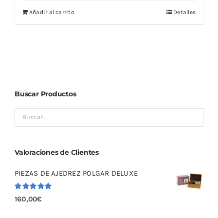
Añadir al carrito
Detalles
Buscar Productos
Valoraciones de Clientes
PIEZAS DE AJEDREZ POLGAR DELUXE
Valorado
160,00
€
con
5.00
de
5