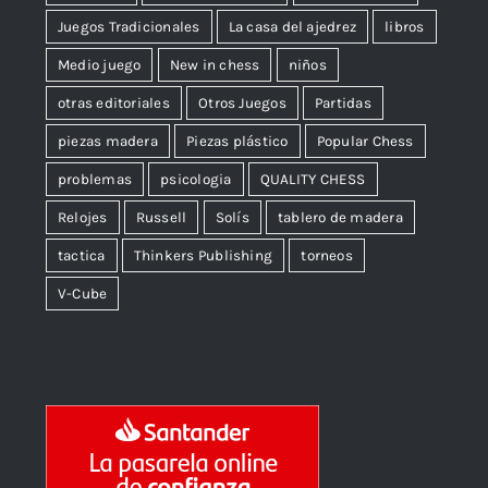
Juegos Tradicionales
La casa del ajedrez
libros
Medio juego
New in chess
niños
otras editoriales
Otros Juegos
Partidas
piezas madera
Piezas plástico
Popular Chess
problemas
psicologia
QUALITY CHESS
Relojes
Russell
Solís
tablero de madera
tactica
Thinkers Publishing
torneos
V-Cube