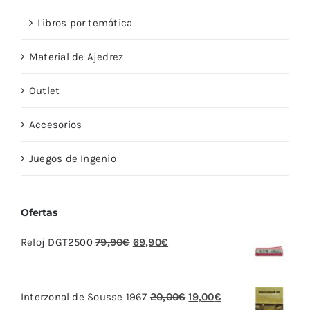
Libros por temática
Material de Ajedrez
Outlet
Accesorios
Juegos de Ingenio
Ofertas
El
El
Reloj DGT2500
79,90
€
69,90
€
precio
precio
original
actual
El
El
Interzonal de Sousse 1967
20,00
€
19,00
€
era:
es: