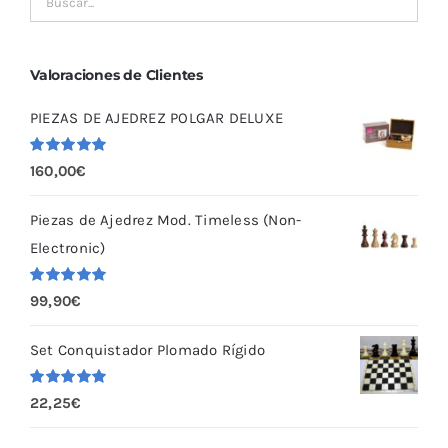
Valoraciones de Clientes
PIEZAS DE AJEDREZ POLGAR DELUXE
Valorado
160,00
€
con
5.00
de
5
Piezas de Ajedrez Mod. Timeless (Non-
Electronic)
Valorado
99,90
€
con
5.00
de
5
Set Conquistador Plomado Rígido
Valorado
22,25
€
con
5.00
de
5