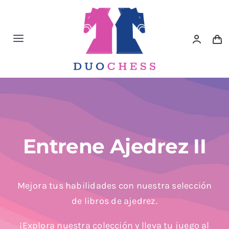
Saltar
al
contenido
Toggle
Navigation
Material de Ajedrez
Libros de Ajedrez
Accesorios de Ajedrez
Entrene Ajedrez II
Juegos Educativos e Ingenio
Mejora tus habilidades con nuestra selección
de libros de ajedrez.
Outlet
¡Explora nuestra colección y lleva tu juego al