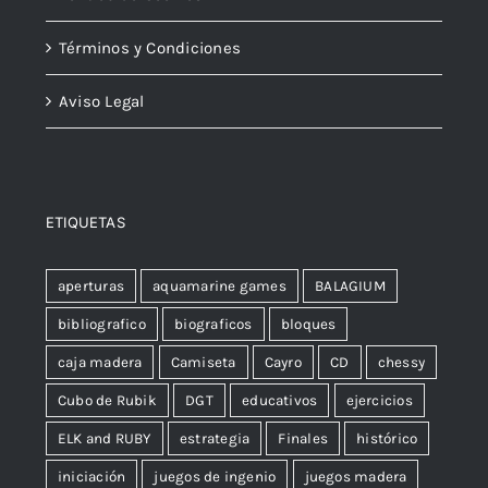
Términos y Condiciones
Aviso Legal
ETIQUETAS
aperturas
aquamarine games
BALAGIUM
bibliografico
biograficos
bloques
caja madera
Camiseta
Cayro
CD
chessy
Cubo de Rubik
DGT
educativos
ejercicios
ELK and RUBY
estrategia
Finales
histórico
iniciación
juegos de ingenio
juegos madera