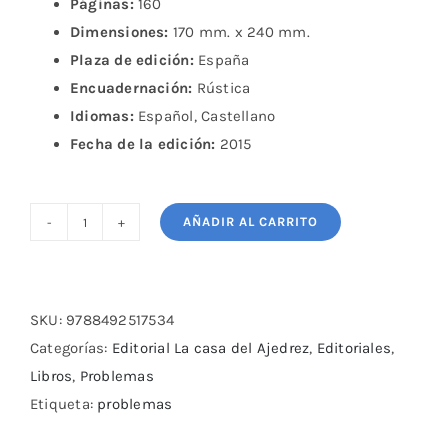
Páginas:
160
Dimensiones:
170 mm. x 240 mm.
Plaza de edición:
España
Encuadernación:
Rústica
Idiomas:
Español, Castellano
Fecha de la edición:
2015
AÑADIR AL CARRITO
Entrene
Ajedrez
II
cantidad
SKU:
9788492517534
Categorías:
Editorial La casa del Ajedrez
,
Editoriales
,
Libros
,
Problemas
Etiqueta:
problemas