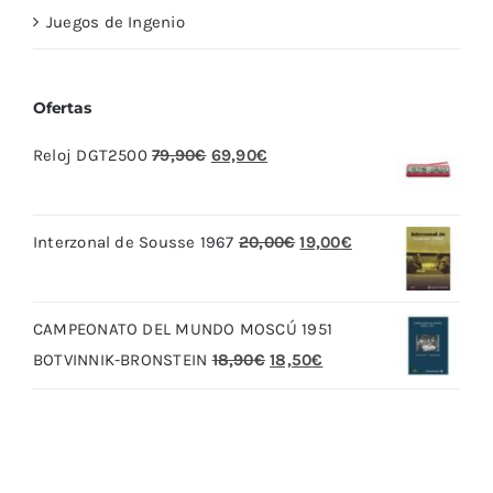
Juegos de Ingenio
Ofertas
El
El
Reloj DGT2500
79,90
€
69,90
€
precio
precio
original
actual
El
El
Interzonal de Sousse 1967
20,00
€
19,00
€
era:
es:
precio
precio
79,90€.
69,90€.
original
actual
CAMPEONATO DEL MUNDO MOSCÚ 1951
era:
es:
El
El
BOTVINNIK-BRONSTEIN
18,90
€
18,50
€
20,00€.
19,00€.
precio
precio
original
actual
era:
es:
18,90€.
18,50€.