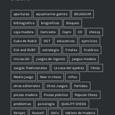
aperturas
aquamarine games
BALAGIUM
bibliografico
biograficos
bloques
caja madera
Camiseta
Cayro
CD
chessy
Cubo de Rubik
DGT
educativos
ejercicios
ELK and RUBY
estrategia
Finales
histórico
iniciación
juegos de ingenio
juegos madera
Juegos Tradicionales
La casa del ajedrez
libros
Medio juego
New in chess
niños
otras editoriales
Otros Juegos
Partidas
piezas madera
Piezas plástico
Popular Chess
problemas
psicologia
QUALITY CHESS
Relojes
Russell
Solís
tablero de madera