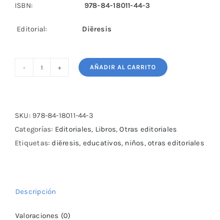
ISBN:
978-84-18011-44-3
Editorial:
Diëresis
AÑADIR AL CARRITO
El
supermanual
de
ajedrez
SKU:
978-84-18011-44-3
cantidad
Categorías:
Editoriales
,
Libros
,
Otras editoriales
Etiquetas:
diëresis
,
educativos
,
niños
,
otras editoriales
Descripción
Valoraciones (0)