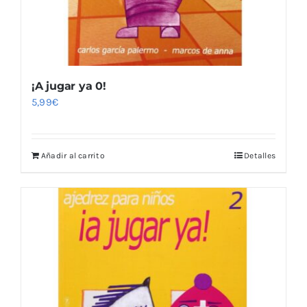
¡A jugar ya 0!
5,99
€
Añadir al carrito
Detalles