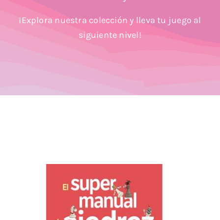
Blog
¡Explora nuestra colección y lleva tu juego al
siguiente nivel!