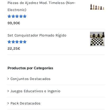
Piezas de Ajedrez Mod. Timeless (Non-
Electronic)
Valorado
99,90
€
con
5.00
de
5
Set Conquistador Plomado Rígido
Valorado
22,25
€
con
5.00
de
5
Productos por Categorías
Conjuntos Destacados
Juegos Educativos e Ingenio
Pack Destacados