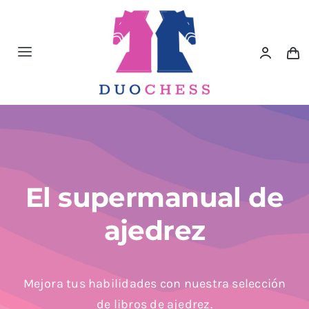
Saltar
al
contenido
Toggle
Navigation
Material de Ajedrez
Libros de Ajedrez
Accesorios de Ajedrez
El supermanual de
ajedrez
Juegos Educativos e Ingenio
Outlet
Mejora tus habilidades con nuestra selección
de libros de ajedrez.