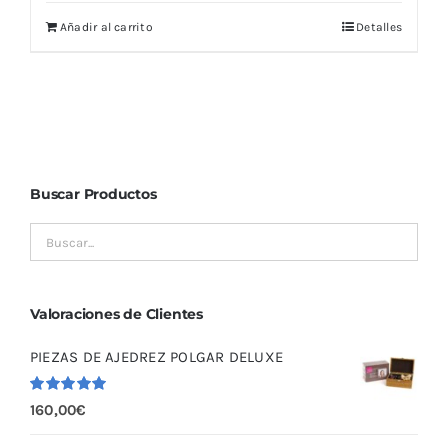
Añadir al carrito
Detalles
Buscar Productos
Valoraciones de Clientes
PIEZAS DE AJEDREZ POLGAR DELUXE
Valorado
160,00
€
con
5.00
de
5