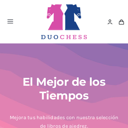
Saltar
al
contenido
Toggle
Navigation
Material de Ajedrez
Libros de Ajedrez
Accesorios de Ajedrez
El Mejor de los
Tiempos
Juegos Educativos e Ingenio
Outlet
Mejora tus habilidades con nuestra selección
de libros de ajedrez.