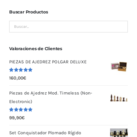
Buscar Productos
Valoraciones de Clientes
PIEZAS DE AJEDREZ POLGAR DELUXE
Valorado
160,00
€
con
5.00
de
5
Piezas de Ajedrez Mod. Timeless (Non-
Electronic)
Valorado
99,90
€
con
5.00
de
5
Set Conquistador Plomado Rígido