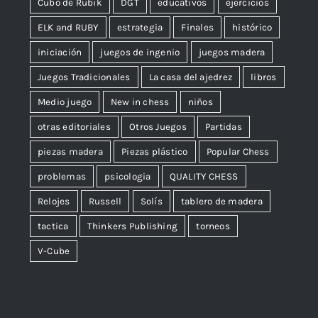
Cubo de Rubik
DGT
educativos
ejercicios
ELK and RUBY
estrategia
Finales
histórico
iniciación
juegos de ingenio
juegos madera
Juegos Tradicionales
La casa del ajedrez
libros
Medio juego
New in chess
niños
otras editoriales
Otros Juegos
Partidas
piezas madera
Piezas plástico
Popular Chess
problemas
psicologia
QUALITY CHESS
Relojes
Russell
Solís
tablero de madera
tactica
Thinkers Publishing
torneos
V-Cube