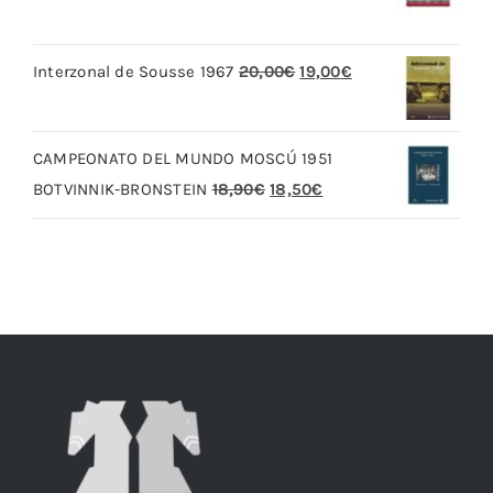
precio
precio
original
actual
El
El
Interzonal de Sousse 1967
20,00
€
19,00
€
era:
es:
precio
precio
79,90€.
69,90€.
original
actual
CAMPEONATO DEL MUNDO MOSCÚ 1951
era:
es:
El
El
BOTVINNIK-BRONSTEIN
18,90
€
18,50
€
20,00€.
19,00€.
precio
precio
original
actual
era:
es:
18,90€.
18,50€.