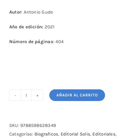
Autor
: Antonio Gude
Año de edición:
2021
Número de páginas
: 404
AÑADIR AL CARRITO
El
Mejor
de
los
SKU:
9788598628349
Tiempos
Categorías:
Biograficos
,
Editorial Solis
,
Editoriales
,