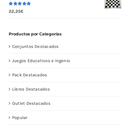
Valorado
22,25
€
con
5.00
de
5
Productos por Categorías
Conjuntos Destacados
Juegos Educativos e Ingenio
Pack Destacados
Libros Destacados
Outlet Destacados
Popular