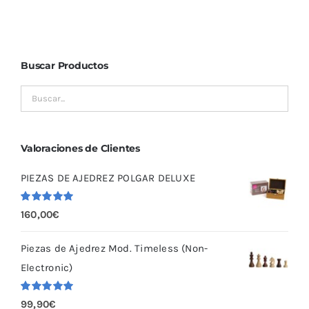
Buscar Productos
Valoraciones de Clientes
PIEZAS DE AJEDREZ POLGAR DELUXE
Valorado
160,00
€
con
5.00
de
5
Piezas de Ajedrez Mod. Timeless (Non-
Electronic)
Valorado
99,90
€