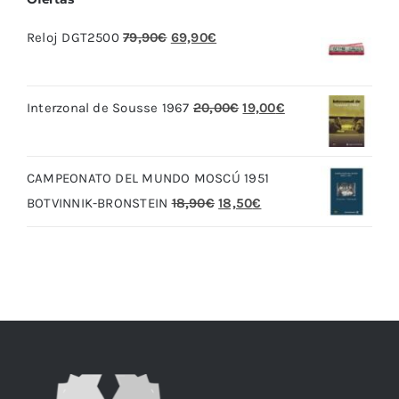
El
El
Reloj DGT2500
79,90
€
69,90
€
precio
precio
original
actual
El
El
Interzonal de Sousse 1967
20,00
€
19,00
€
era:
es:
precio
precio
79,90€.
69,90€.
original
actual
CAMPEONATO DEL MUNDO MOSCÚ 1951
era:
es:
El
El
BOTVINNIK-BRONSTEIN
18,90
€
18,50
€
20,00€.
19,00€.
precio
precio
original
actual
era:
es:
18,90€.
18,50€.