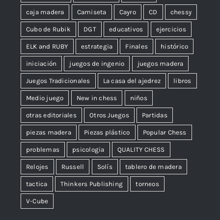
caja madera
Camiseta
Cayro
CD
chessy
Cubo de Rubik
DGT
educativos
ejercicios
ELK and RUBY
estrategia
Finales
histórico
iniciación
juegos de ingenio
juegos madera
Juegos Tradicionales
La casa del ajedrez
libros
Medio juego
New in chess
niños
otras editoriales
Otros Juegos
Partidas
piezas madera
Piezas plástico
Popular Chess
problemas
psicologia
QUALITY CHESS
Relojes
Russell
Solís
tablero de madera
tactica
Thinkers Publishing
torneos
V-Cube