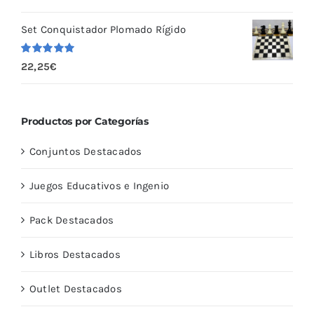
con
5.00
de
5
Set Conquistador Plomado Rígido
Valorado
22,25
€
con
5.00
de
5
Productos por Categorías
Conjuntos Destacados
Juegos Educativos e Ingenio
Pack Destacados
Libros Destacados
Outlet Destacados