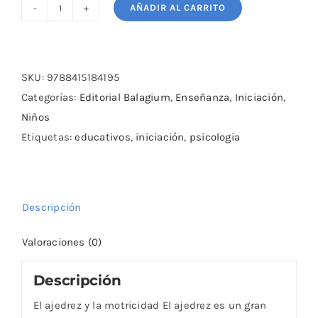
AÑADIR AL CARRITO
El
ajedrez
y
la
SKU:
9788415184195
motricidad
Categorías:
Editorial Balagium
,
Enseñanza
,
Iniciación
,
cantidad
Niños
Etiquetas:
educativos
,
iniciación
,
psicologia
Descripción
Valoraciones (0)
Descripción
El ajedrez y la motricidad El ajedrez es un gran