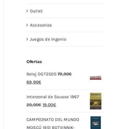
Outlet
Accesorios
Juegos de Ingenio
Ofertas
Reloj DGT2500
79,90
€
El
El
69,90
€
precio
precio
Interzonal de Sousse 1967
original
actual
El
El
20,00
€
19,00
€
era:
es:
precio
precio
79,90€.
69,90€.
CAMPEONATO DEL MUNDO
original
actual
MOSCÚ 1951 BOTVINNIK-
era:
es: