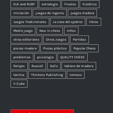
ELK and RUBY
estrategia
Finales
histórico
iniciación
juegos de ingenio
juegos madera
Juegos Tradicionales
La casa del ajedrez
libros
Medio juego
New in chess
niños
otras editoriales
Otros Juegos
Partidas
piezas madera
Piezas plástico
Popular Chess
problemas
psicologia
QUALITY CHESS
Relojes
Russell
Solís
tablero de madera
tactica
Thinkers Publishing
torneos
V-Cube