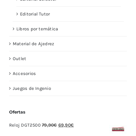
Editorial Tutor
Libros por temática
Material de Ajedrez
Outlet
Accesorios
Juegos de Ingenio
Ofertas
El
El
Reloj DGT2500
79,90
€
69,90
€
precio
precio