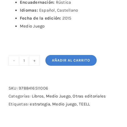
Encuadernación:
Rústica
Idiomas:
Español, Castellano
Fecha de la edición:
2015
Medio Juego
AÑADIR AL CARRITO
CURSO
DE
AJEDREZ
DE
SKU:
9788416511006
JOHN
Categorías:
Libros
,
Medio Juego
,
Otras editoriales
NUNN
Etiquetas:
estrategia
,
Medio juego
,
TEELL
cantidad