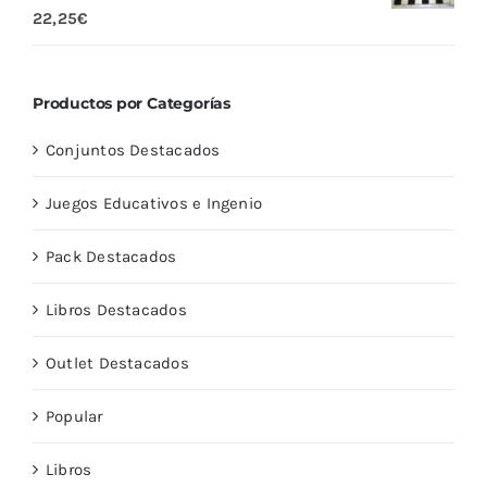
Valorado
22,25
€
con
5.00
de
5
Productos por Categorías
Conjuntos Destacados
Juegos Educativos e Ingenio
Pack Destacados
Libros Destacados
Outlet Destacados
Popular
Libros