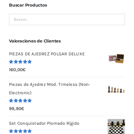
Buscar Productos
Valoraciones de Clientes
PIEZAS DE AJEDREZ POLGAR DELUXE
Valorado
160,00
€
con
5.00
de
5
Piezas de Ajedrez Mod. Timeless (Non-
Electronic)
Valorado
99,90
€
con
5.00
de
5
Set Conquistador Plomado Rígido