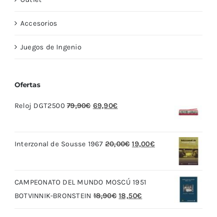
Accesorios
Juegos de Ingenio
Ofertas
El
El
Reloj DGT2500
79,90
€
69,90
€
precio
precio
original
actual
El
El
Interzonal de Sousse 1967
20,00
€
19,00
€
era:
es:
precio
precio
79,90€.
69,90€.
original
actual
CAMPEONATO DEL MUNDO MOSCÚ 1951
era:
es:
El
El
BOTVINNIK-BRONSTEIN
18,90
€
18,50
€
20,00€.
19,00€.
precio
precio