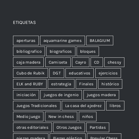
ETIQUETAS
aperturas
aquamarine games
BALAGIUM
bibliografico
biograficos
bloques
caja madera
Camiseta
Cayro
CD
chessy
Cubo de Rubik
DGT
educativos
ejercicios
ELK and RUBY
estrategia
Finales
histórico
iniciación
juegos de ingenio
juegos madera
Juegos Tradicionales
La casa del ajedrez
libros
Medio juego
New in chess
niños
otras editoriales
Otros Juegos
Partidas
piezas madera
Piezas plástico
Popular Chess