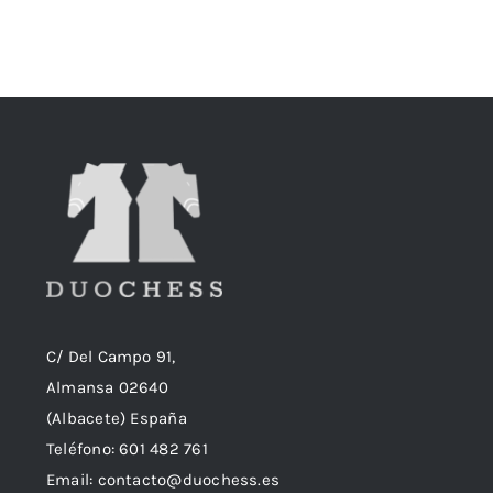
original
actual
era:
es:
18,90€.
18,50€.
C/ Del Campo 91,
Almansa 02640
(Albacete) España
Teléfono:
601 482 761
Email:
contacto@duochess.es