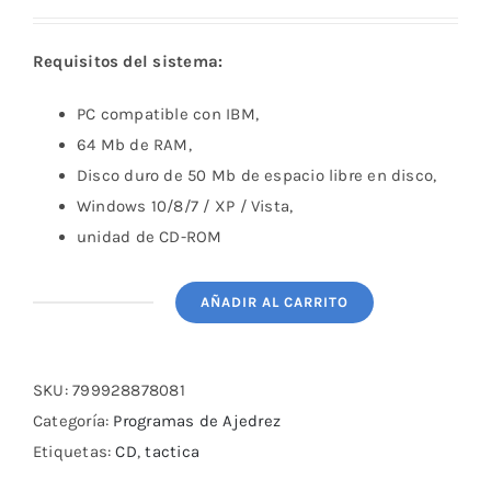
Requisitos del sistema:
PC compatible con IBM,
64 Mb de RAM,
Disco duro de 50 Mb de espacio libre en disco,
Windows 10/8/7 / XP / Vista,
unidad de CD-ROM
AÑADIR AL CARRITO
Chess
Tactics
in
SKU:
799928878081
Benko
Categoría:
Programas de Ajedrez
(Volga)
Etiquetas:
CD
,
tactica
Gambit