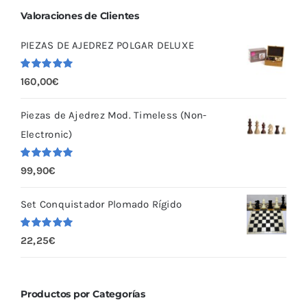
Valoraciones de Clientes
PIEZAS DE AJEDREZ POLGAR DELUXE
Valorado
160,00
€
con
5.00
de
5
Piezas de Ajedrez Mod. Timeless (Non-
Electronic)
Valorado
99,90
€
con
5.00
de
5
Set Conquistador Plomado Rígido
Valorado
22,25
€
con
5.00
de
5
Productos por Categorías