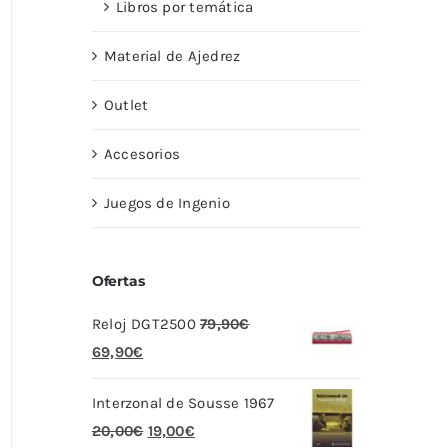
Libros por temática
Material de Ajedrez
Outlet
Accesorios
Juegos de Ingenio
Ofertas
Reloj DGT2500
79,90
€
El
El
69,90
€
precio
precio
Interzonal de Sousse 1967
original
actual
El
El
20,00
€
19,00
€
era:
es: