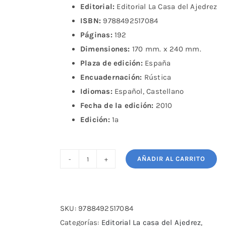
Editorial:
Editorial La Casa del Ajedrez
ISBN:
9788492517084
Páginas:
192
Dimensiones:
170 mm. x 240 mm.
Plaza de edición:
España
Encuadernación:
Rústica
Idiomas:
Español, Castellano
Fecha de la edición:
2010
Edición:
1ª
AÑADIR AL CARRITO
Calcule
con
éxito
en
SKU:
9788492517084
el
Categorías:
Editorial La casa del Ajedrez
,