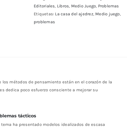
ajedrez
Editoriales
,
Libros
,
Medio Juego
,
Problemas
cantidad
Etiquetas:
La casa del ajedrez
,
Medio juego
,
problemas
ue los métodos de pensamiento están en el corazón de la
ores dedica poco esfuerzo consciente a mejorar su
blemas tácticos
ste tema ha presentado modelos idealizados de escasa