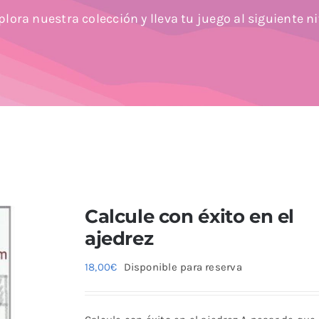
plora nuestra colección y lleva tu juego al siguiente ni
Calcule con éxito en el
ajedrez
18,00
€
Disponible para reserva