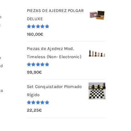
PIEZAS DE AJEDREZ POLGAR
e
DELUXE
e
Valorado
160,00
€
con
5.00
de
5
Piezas de Ajedrez Mod.
Timeless (Non- Electronic)
o
ad
Valorado
99,90
€
con
5.00
de
5
Set Conquistador Plomado
ca
Rígido
Valorado
22,25
€
con
5.00
de
5