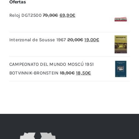
Ofertas
El
El
Reloj DGT2500
79,90
€
69,90
€
precio
precio
original
actual
El
El
Interzonal de Sousse 1967
20,00
€
19,00
€
era:
es:
precio
precio
79,90€.
69,90€.
original
actual
CAMPEONATO DEL MUNDO MOSCÚ 1951
era:
es:
El
El
BOTVINNIK-BRONSTEIN
18,90
€
18,50
€
20,00€.
19,00€.
precio
precio
original
actual
era:
es:
18,90€.
18,50€.