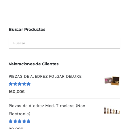
Buscar Productos
Valoraciones de Clientes
PIEZAS DE AJEDREZ POLGAR DELUXE
Valorado
160,00
€
con
5.00
de
5
Piezas de Ajedrez Mod. Timeless (Non-
Electronic)
Valorado
99,90
€