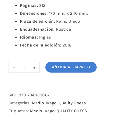
Páginas:
312
Dimensiones:
170 mm. x 240 mm.
Plaza de edición:
Reino Unido
Encuadernación:
Rústica
Idiomas:
Inglés
Fecha de la edición:
2018
AÑADIR AL CARRITO
Build
up
your
Chess
SKU:
9781784830687
3
Categorías:
Medio Juego
,
Quality Chess
cantidad
Etiquetas:
Medio juego
,
QUALITY CHESS