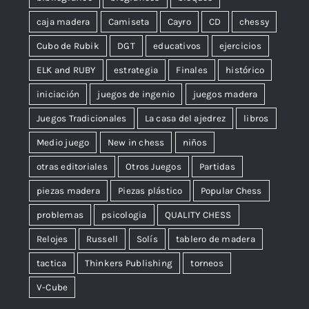
caja madera
Camiseta
Cayro
CD
chessy
Cubo de Rubik
DGT
educativos
ejercicios
ELK and RUBY
estrategia
Finales
histórico
iniciación
juegos de ingenio
juegos madera
Juegos Tradicionales
La casa del ajedrez
libros
Medio juego
New in chess
niños
otras editoriales
Otros Juegos
Partidas
piezas madera
Piezas plástico
Popular Chess
problemas
psicologia
QUALITY CHESS
Relojes
Russell
Solís
tablero de madera
tactica
Thinkers Publishing
torneos
V-Cube