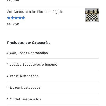
con
5.00
de
5
Set Conquistador Plomado Rígido
Valorado
22,25
€
con
5.00
de
5
Productos por Categorías
Conjuntos Destacados
Juegos Educativos e Ingenio
Pack Destacados
Libros Destacados
Outlet Destacados