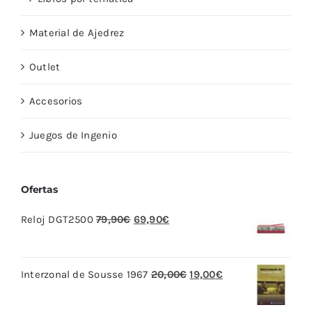
Material de Ajedrez
Outlet
Accesorios
Juegos de Ingenio
Ofertas
El
El
Reloj DGT2500
79,90
€
69,90
€
precio
precio
original
actual
El
El
Interzonal de Sousse 1967
20,00
€
19,00
€
era:
es:
precio
precio
79,90€.
69,90€.