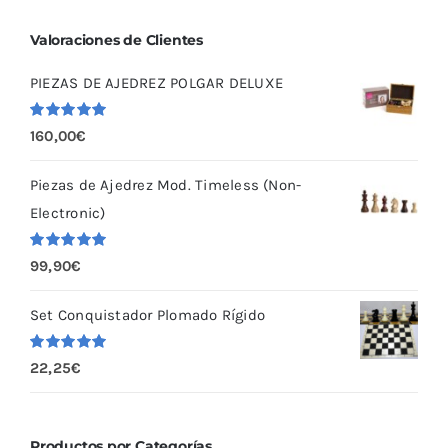
Valoraciones de Clientes
PIEZAS DE AJEDREZ POLGAR DELUXE
Valorado
160,00
€
con
5.00
de
5
Piezas de Ajedrez Mod. Timeless (Non-
Electronic)
Valorado
99,90
€
con
5.00
de
5
Set Conquistador Plomado Rígido
Valorado
22,25
€
con
5.00
de
5
Productos por Categorías