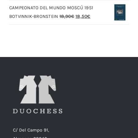
original
actual
CAMPEONATO DEL MUNDO MOSCÚ 1951
era:
es:
El
El
BOTVINNIK-BRONSTEIN
18,90
€
18,50
€
20,00€.
19,00€.
precio
precio
original
actual
era:
es:
18,90€.
18,50€.
C/ Del Campo 91,