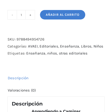
AÑADIR AL CARRITO
Aprendiendo
a
Caminar
cantidad
SKU:
9788494954726
Categorías:
AVAEI
,
Editoriales
,
Enseñanza
,
Libros
,
Niños
Etiquetas:
Enseñanza
,
niños
,
otras editoriales
Descripción
Valoraciones (0)
Descripción
Aprendiendo a Caminar