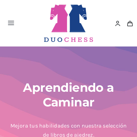
Saltar
al
contenido
Toggle
Navigation
Material de Ajedrez
Libros de Ajedrez
Accesorios de Ajedrez
Aprendiendo a
Caminar
Juegos Educativos e Ingenio
Outlet
Mejora tus habilidades con nuestra selección
de libros de ajedrez.