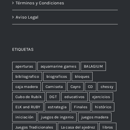
Términos y Condiciones
Aviso Legal
ETIQUETAS
aperturas
aquamarine games
BALAGIUM
bibliografico
biograficos
bloques
caja madera
Camiseta
Cayro
CD
chessy
Cubo de Rubik
DGT
educativos
ejercicios
ELK and RUBY
estrategia
Finales
histórico
iniciación
juegos de ingenio
juegos madera
Juegos Tradicionales
La casa del ajedrez
libros