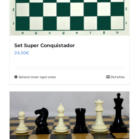
Set Super Conquistador
24,50
€
Seleccionar opciones
Detalles
Este
producto
tiene
múltiples
variantes.
Las
opciones
se