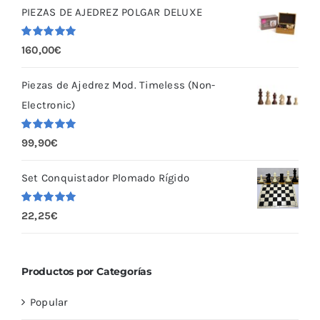
PIEZAS DE AJEDREZ POLGAR DELUXE
página
de
Valorado
160,00
€
producto
con
5.00
de
5
Piezas de Ajedrez Mod. Timeless (Non-
Electronic)
Valorado
99,90
€
con
5.00
de
5
Set Conquistador Plomado Rígido
Valorado
22,25
€
con
5.00
de
5
Productos por Categorías
Popular