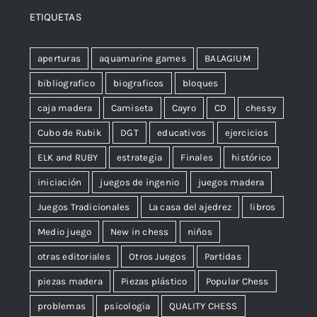
ETIQUETAS
aperturas
aquamarine games
BALAGIUM
bibliografico
biograficos
bloques
caja madera
Camiseta
Cayro
CD
chessy
Cubo de Rubik
DGT
educativos
ejercicios
ELK and RUBY
estrategia
Finales
histórico
iniciación
juegos de ingenio
juegos madera
Juegos Tradicionales
La casa del ajedrez
libros
Medio juego
New in chess
niños
otras editoriales
Otros Juegos
Partidas
piezas madera
Piezas plástico
Popular Chess
problemas
psicologia
QUALITY CHESS