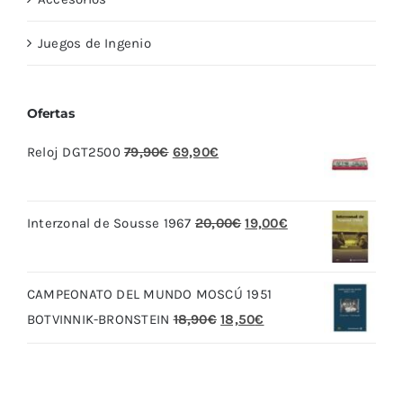
Juegos de Ingenio
Ofertas
El
El
Reloj DGT2500
79,90
€
69,90
€
precio
precio
original
actual
El
El
Interzonal de Sousse 1967
20,00
€
19,00
€
era:
es:
precio
precio
79,90€.
69,90€.
original
actual
CAMPEONATO DEL MUNDO MOSCÚ 1951
era:
es:
El
El
BOTVINNIK-BRONSTEIN
18,90
€
18,50
€
20,00€.
19,00€.
precio
precio
original
actual
era:
es: