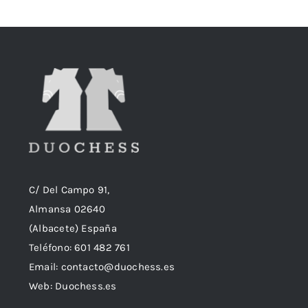
18,90€.
18,50€.
C/ Del Campo 91,
Almansa 02640
(Albacete) España
Teléfono:
601 482 761
Email:
contacto@duochess.es
Web: Duochess.es