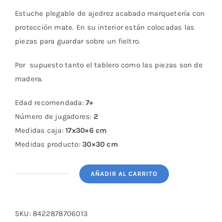
Estuche plegable de ajedrez acabado marquetería con
protección mate. En su interior están colocadas las
piezas
para guardar
sobre un fieltro.
Por supuesto tanto el tablero como las piezas son de
madera.
Edad recomendada:
7+
Número de jugadores:
2
Medidas caja:
17x
30×6 cm
Medidas producto:
30×30 cm
AÑADIR AL CARRITO
Ajedrez
Plegable
En
SKU:
8422878706013
Madera