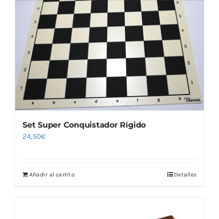
pueden
elegir
en
la
página
de
producto
Set Super Conquistador Rígido
24,50
€
Añadir al carrito
Detalles