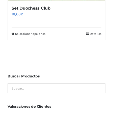
Set Duochess Club
16,00
€
Seleccionar opciones
Detalles
Este
producto
tiene
múltiples
variantes.
Las
Buscar Productos
opciones
se
pueden
elegir
en
Valoraciones de Clientes
la