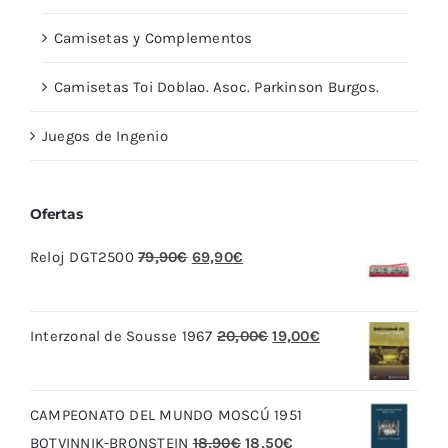
Camisetas y Complementos
Camisetas Toi Doblao. Asoc. Parkinson Burgos.
Juegos de Ingenio
Ofertas
El
El
Reloj DGT2500
79,90
€
69,90
€
precio
precio
original
actual
El
El
Interzonal de Sousse 1967
20,00
€
19,00
€
era:
es:
precio
precio
79,90€.
69,90€.
original
actual
CAMPEONATO DEL MUNDO MOSCÚ 1951
era:
es:
El
El
BOTVINNIK-BRONSTEIN
18,90
€
18,50
€
20,00€.
19,00€.