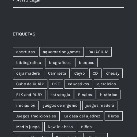
Aviso Legal
ETIQUETAS
aperturas
aquamarine games
BALAGIUM
bibliografico
biograficos
bloques
caja madera
Camiseta
Cayro
CD
chessy
Cubo de Rubik
DGT
educativos
ejercicios
ELK and RUBY
estrategia
Finales
histórico
iniciación
juegos de ingenio
juegos madera
Juegos Tradicionales
La casa del ajedrez
libros
Medio juego
New in chess
niños