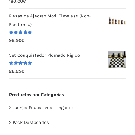
160,00
€
con
5.00
de
5
Piezas de Ajedrez Mod. Timeless (Non-
Electronic)
Valorado
99,90
€
con
5.00
de
5
Set Conquistador Plomado Rígido
Valorado
22,25
€
con
5.00
de
5
Productos por Categorías
Juegos Educativos e Ingenio
Pack Destacados