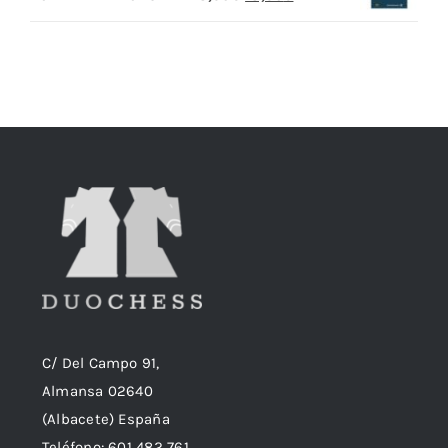
precio
precio
original
actual
era:
es:
18,90€.
18,50€.
C/ Del Campo 91,
Almansa 02640
(Albacete) España
Teléfono:
601 482 761