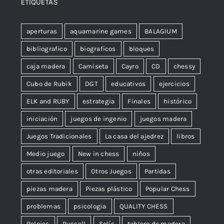
ETIQUETAS
aperturas
aquamarine games
BALAGIUM
bibliografico
biograficos
bloques
caja madera
Camiseta
Cayro
CD
chessy
Cubo de Rubik
DGT
educativos
ejercicios
ELK and RUBY
estrategia
Finales
histórico
iniciación
juegos de ingenio
juegos madera
Juegos Tradicionales
La casa del ajedrez
libros
Medio juego
New in chess
niños
otras editoriales
Otros Juegos
Partidas
piezas madera
Piezas plástico
Popular Chess
problemas
psicologia
QUALITY CHESS
Relojes
Russell
Solís
tablero de madera