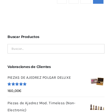
Buscar Productos
Valoraciones de Clientes
PIEZAS DE AJEDREZ POLGAR DELUXE
Valorado
160,00
€
con
5.00
de
5
Piezas de Ajedrez Mod. Timeless (Non-
Electronic)