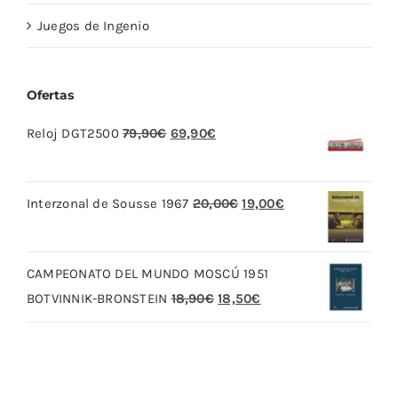
Juegos de Ingenio
Ofertas
El
El
Reloj DGT2500
79,90
€
69,90
€
precio
precio
original
actual
El
El
Interzonal de Sousse 1967
20,00
€
19,00
€
era:
es:
precio
precio
79,90€.
69,90€.
original
actual
CAMPEONATO DEL MUNDO MOSCÚ 1951
era:
es:
El
El
BOTVINNIK-BRONSTEIN
18,90
€
18,50
€
20,00€.
19,00€.
precio
precio
original
actual
era:
es:
18,90€.
18,50€.