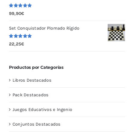
Valorado
99,90
€
con
5.00
de
5
Set Conquistador Plomado Rígido
Valorado
22,25
€
con
5.00
de
5
Productos por Categorías
Libros Destacados
Pack Destacados
Juegos Educativos e Ingenio
Conjuntos Destacados