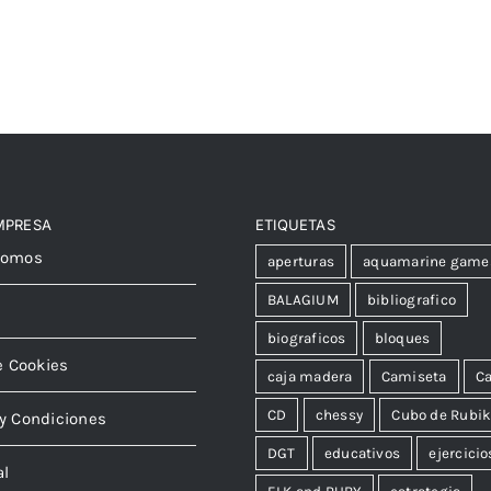
MPRESA
ETIQUETAS
somos
aperturas
aquamarine game
BALAGIUM
bibliografico
biograficos
bloques
e Cookies
caja madera
Camiseta
Ca
CD
chessy
Cubo de Rubi
y Condiciones
DGT
educativos
ejercicio
al