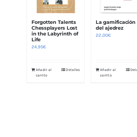
Forgotten Talents
La gamificación
Chessplayers Lost
del ajedrez
in the Labyrinth of
22,00
€
Life
24,95
€
Añadir al
Detalles
Añadir al
Det
carrito
carrito