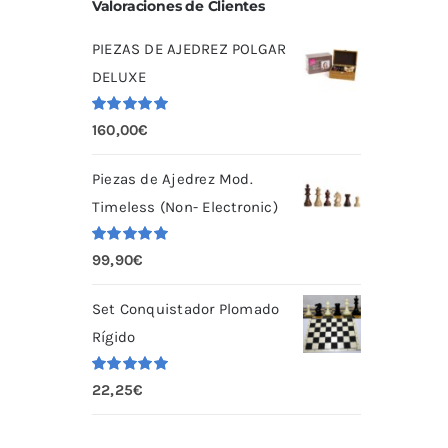
Valoraciones de Clientes
PIEZAS DE AJEDREZ POLGAR
DELUXE
Valorado
160,00
€
con
5.00
de
5
Piezas de Ajedrez Mod.
Timeless (Non- Electronic)
Valorado
99,90
€
con
5.00
de
5
Set Conquistador Plomado
Rígido
Valorado
22,25
€
con
5.00
de
5