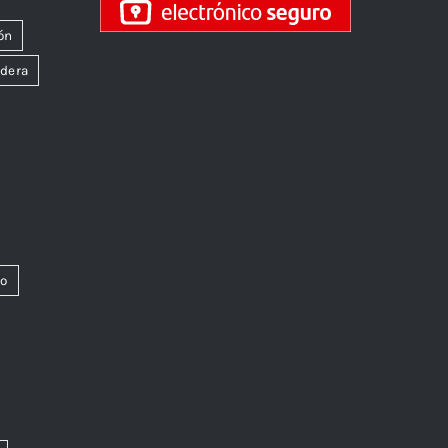
ón
dera
co