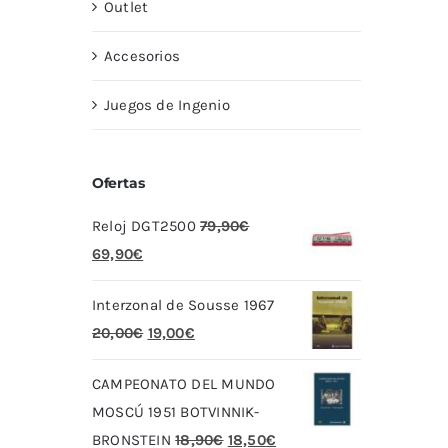
Outlet
Accesorios
Juegos de Ingenio
Ofertas
Reloj DGT2500
79,90
€
El
El
69,90
€
precio
precio
Interzonal de Sousse 1967
original
actual
El
El
20,00
€
19,00
€
era:
es:
precio
precio
79,90€.
69,90€.
CAMPEONATO DEL MUNDO
original
actual
MOSCÚ 1951 BOTVINNIK-
era:
es:
El
El
BRONSTEIN
18,90
€
18,50
€
20,00€.
19,00€.