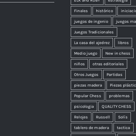
ELK and RUBY
estrategia
Finales
histórico
iniciaci
juegos de ingenio
juegos ma
Juegos Tradicionales
La casa del ajedrez
libros
Medio juego
New in chess
niños
otras editoriales
Otros Juegos
Partidas
piezas madera
Piezas plásti
Popular Chess
problemas
psicologia
QUALITY CHESS
Relojes
Russell
Solís
tablero de madera
tactica