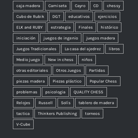
caja madera
Camiseta
Cayro
CD
chessy
Cubo de Rubik
DGT
educativos
ejercicios
ELK and RUBY
estrategia
Finales
histórico
iniciación
juegos de ingenio
juegos madera
Juegos Tradicionales
La casa del ajedrez
libros
Medio juego
New in chess
niños
otras editoriales
Otros Juegos
Partidas
piezas madera
Piezas plástico
Popular Chess
problemas
psicologia
QUALITY CHESS
Relojes
Russell
Solís
tablero de madera
tactica
Thinkers Publishing
torneos
V-Cube