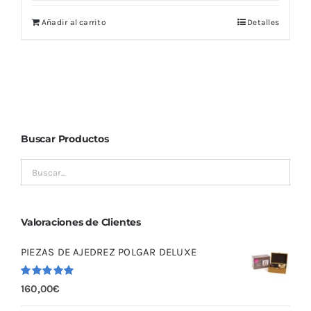
Añadir al carrito
Detalles
Buscar Productos
Valoraciones de Clientes
PIEZAS DE AJEDREZ POLGAR DELUXE
Valorado
160,00
€
con
5.00
de
5