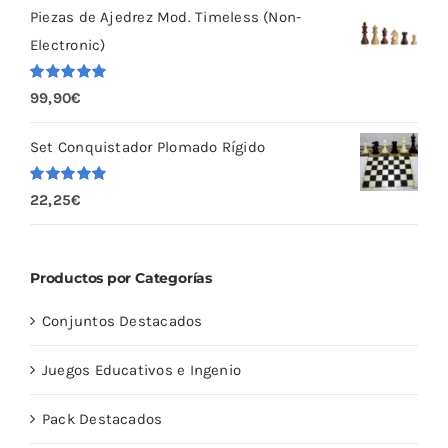
Piezas de Ajedrez Mod. Timeless (Non-
Electronic)
Valorado
99,90
€
con
5.00
de
5
Set Conquistador Plomado Rígido
Valorado
22,25
€
con
5.00
de
5
Productos por Categorías
Conjuntos Destacados
Juegos Educativos e Ingenio
Pack Destacados