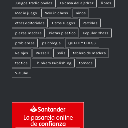
Juegos Tradicionales
La casa del ajedrez
libros
Medio juego
New in chess
niños
otras editoriales
Otros Juegos
Partidas
piezas madera
Piezas plástico
Popular Chess
problemas
psicologia
QUALITY CHESS
Relojes
Russell
Solís
tablero de madera
tactica
Thinkers Publishing
torneos
V-Cube