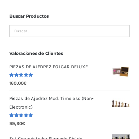
Buscar Productos
Valoraciones de Clientes
PIEZAS DE AJEDREZ POLGAR DELUXE
Valorado
160,00
€
con
5.00
de
5
Piezas de Ajedrez Mod. Timeless (Non-
Electronic)
Valorado
99,90
€
con
5.00
de
5
Set Conquistador Plomado Rígido