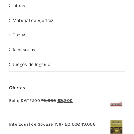
Libros
Material de Ajedrez
Outlet
Accesorios
Juegos de Ingenio
Ofertas
El
El
Reloj DGT2500
79,90
€
69,90
€
precio
precio
original
actual
El
El
Interzonal de Sousse 1967
20,00
€
19,00
€
era:
es:
precio
precio
79,90€.
69,90€.