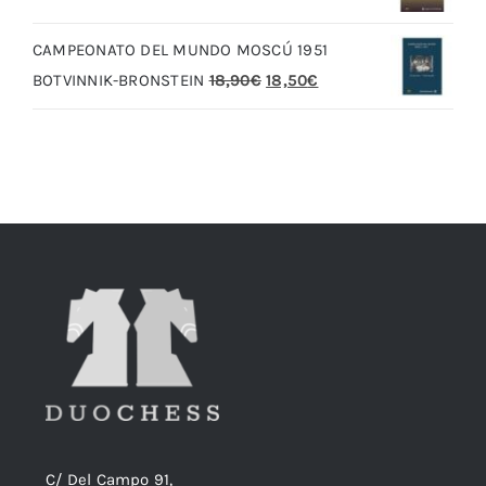
original
actual
CAMPEONATO DEL MUNDO MOSCÚ 1951
era:
es:
El
El
BOTVINNIK-BRONSTEIN
18,90
€
18,50
€
20,00€.
19,00€.
precio
precio
original
actual
era:
es:
18,90€.
18,50€.
C/ Del Campo 91,