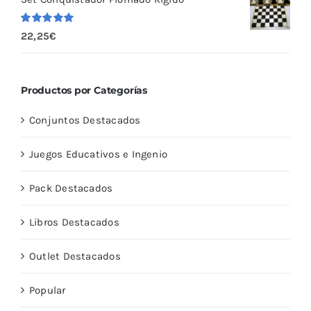
Valorado
22,25
€
con
5.00
de
5
Productos por Categorías
Conjuntos Destacados
Juegos Educativos e Ingenio
Pack Destacados
Libros Destacados
Outlet Destacados
Popular