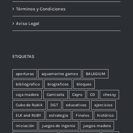
Términos y Condiciones
Aviso Legal
ETIQUETAS
aperturas
aquamarine games
BALAGIUM
bibliografico
biograficos
bloques
caja madera
Camiseta
Cayro
CD
chessy
Cubo de Rubik
DGT
educativos
ejercicios
ELK and RUBY
estrategia
Finales
histórico
iniciación
juegos de ingenio
juegos madera