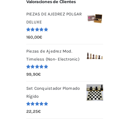
Valoraciones de Clientes
PIEZAS DE AJEDREZ POLGAR
DELUXE
Valorado
160,00
€
con
5.00
de
5
Piezas de Ajedrez Mod.
Timeless (Non- Electronic)
Valorado
99,90
€
con
5.00
de
5
Set Conquistador Plomado
Rígido
Valorado
22,25
€
con
5.00
de
5