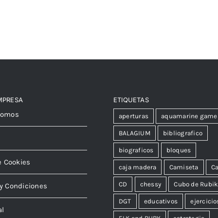
MPRESA
ETIQUETAS
somos
aperturas
aquamarine game
BALAGIUM
bibliografico
biograficos
bloques
e Cookies
caja madera
Camiseta
Ca
CD
chessy
Cubo de Rubi
y Condiciones
DGT
educativos
ejercicio
al