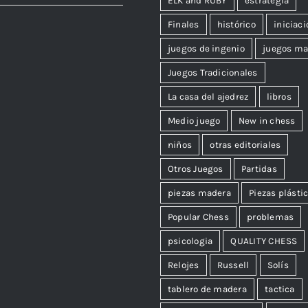
ELK and RUBY
estrategia
Finales
histórico
iniciaci
juegos de ingenio
juegos ma
Juegos Tradicionales
La casa del ajedrez
libros
Medio juego
New in chess
niños
otras editoriales
Otros Juegos
Partidas
piezas madera
Piezas plásti
Popular Chess
problemas
psicologia
QUALITY CHESS
Relojes
Russell
Solís
tablero de madera
tactica