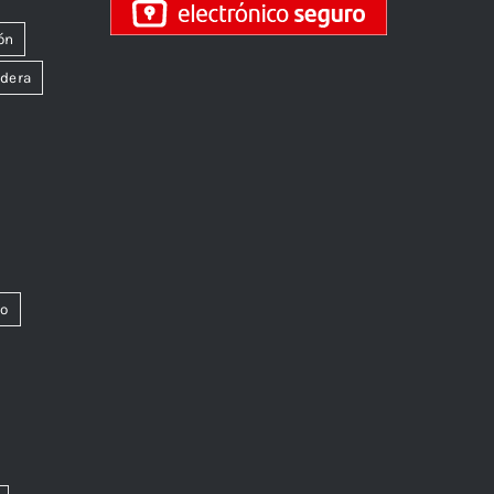
ón
dera
co