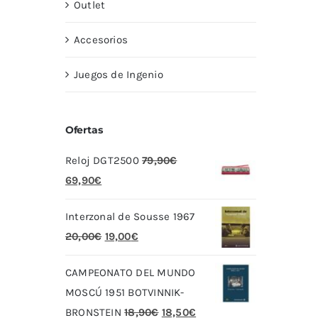
Outlet
Accesorios
Juegos de Ingenio
Ofertas
Reloj DGT2500
79,90
€
El
El
69,90
€
precio
precio
Interzonal de Sousse 1967
original
actual
El
El
20,00
€
19,00
€
era:
es:
precio
precio
79,90€.
69,90€.
CAMPEONATO DEL MUNDO
original
actual
MOSCÚ 1951 BOTVINNIK-
era:
es:
El
El
BRONSTEIN
18,90
€
18,50
€
20,00€.
19,00€.