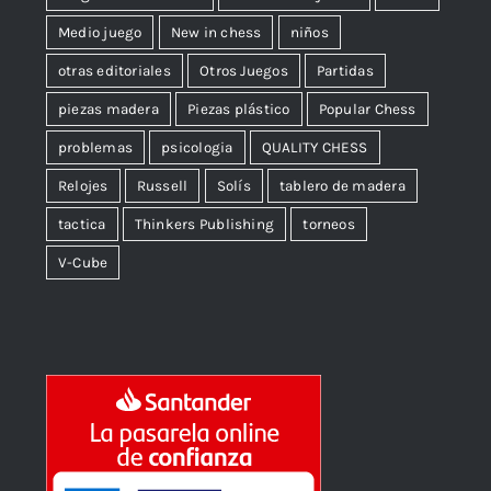
Medio juego
New in chess
niños
otras editoriales
Otros Juegos
Partidas
piezas madera
Piezas plástico
Popular Chess
problemas
psicologia
QUALITY CHESS
Relojes
Russell
Solís
tablero de madera
tactica
Thinkers Publishing
torneos
V-Cube