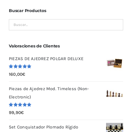
Buscar Productos
Valoraciones de Clientes
PIEZAS DE AJEDREZ POLGAR DELUXE
Valorado
160,00
€
con
5.00
de
5
Piezas de Ajedrez Mod. Timeless (Non-
Electronic)
Valorado
99,90
€
con
5.00
de
5
Set Conquistador Plomado Rígido