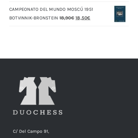
original
actual
CAMPEONATO DEL MUNDO MOSCÚ 1951
era:
es:
El
El
BOTVINNIK-BRONSTEIN
18,90
€
18,50
€
20,00€.
19,00€.
precio
precio
original
actual
era:
es:
18,90€.
18,50€.
C/ Del Campo 91,