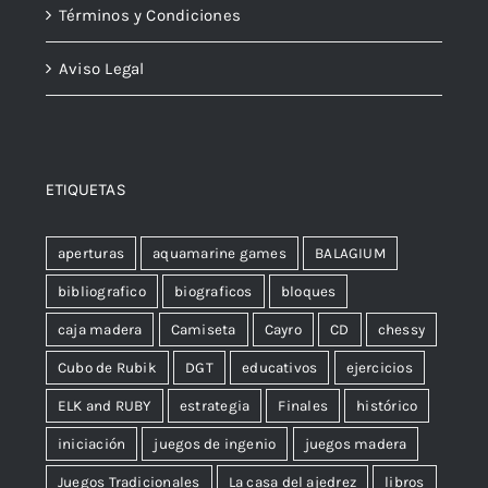
Términos y Condiciones
Aviso Legal
ETIQUETAS
aperturas
aquamarine games
BALAGIUM
bibliografico
biograficos
bloques
caja madera
Camiseta
Cayro
CD
chessy
Cubo de Rubik
DGT
educativos
ejercicios
ELK and RUBY
estrategia
Finales
histórico
iniciación
juegos de ingenio
juegos madera
Juegos Tradicionales
La casa del ajedrez
libros