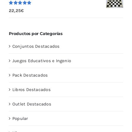
Valorado
22,25
€
con
5.00
de
5
Productos por Categorías
Conjuntos Destacados
Juegos Educativos e Ingenio
Pack Destacados
Libros Destacados
Outlet Destacados
Popular