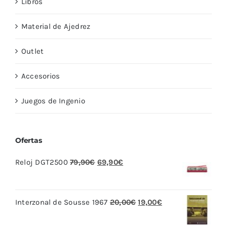
Libros
Material de Ajedrez
Outlet
Accesorios
Juegos de Ingenio
Ofertas
El
El
Reloj DGT2500
79,90
€
69,90
€
precio
precio
original
actual
El
El
Interzonal de Sousse 1967
20,00
€
19,00
€
era:
es:
precio
precio
79,90€.
69,90€.