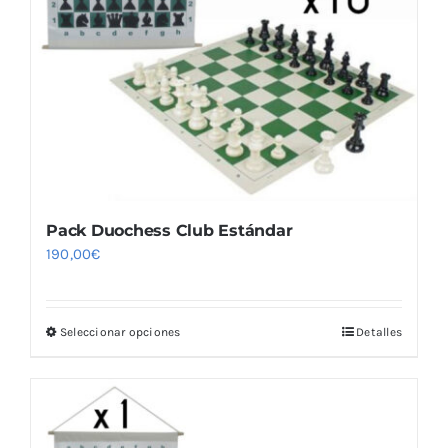
elegir
en
la
página
de
producto
Pack Duochess Club Estándar
190,00
€
Seleccionar opciones
Detalles
Este
producto
tiene
múltiples