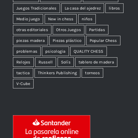
Juegos Tradicionales
La casa del ajedrez
libros
Medio juego
New in chess
niños
otras editoriales
Otros Juegos
Partidas
piezas madera
Piezas plástico
Popular Chess
problemas
psicologia
QUALITY CHESS
Relojes
Russell
Solís
tablero de madera
tactica
Thinkers Publishing
torneos
V-Cube