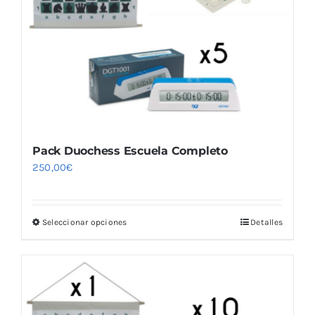
Blog
Pack Duochess Escuela Completo
250,00
€
Seleccionar opciones
Detalles
Este
producto
tiene
múltiples
variantes.