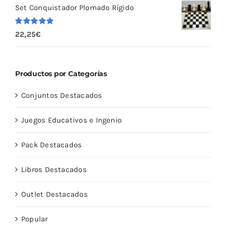
Set Conquistador Plomado Rígido
Valorado
22,25
€
con
5.00
de
5
Productos por Categorías
Conjuntos Destacados
Juegos Educativos e Ingenio
Pack Destacados
Libros Destacados
Outlet Destacados
Popular