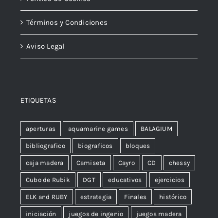
Términos y Condiciones
Aviso Legal
ETIQUETAS
aperturas
aquamarine games
BALAGIUM
bibliografico
biograficos
bloques
caja madera
Camiseta
Cayro
CD
chessy
Cubo de Rubik
DGT
educativos
ejercicios
ELK and RUBY
estrategia
Finales
histórico
iniciación
juegos de ingenio
juegos madera