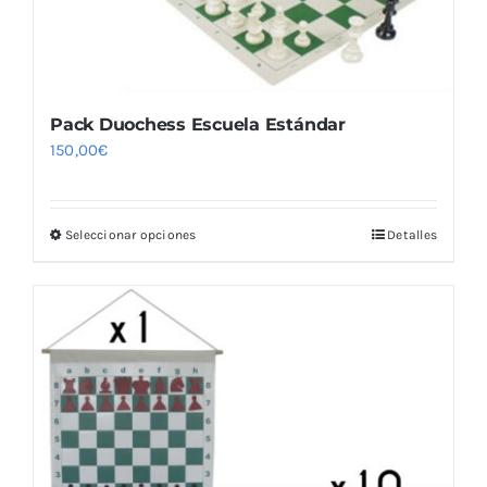
Pack Duochess Escuela Estándar
150,00
€
Seleccionar opciones
Detalles
Este
producto
tiene
múltiples
variantes.
Las
opciones
se
pueden