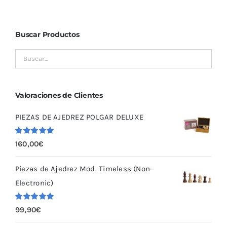
Buscar Productos
Valoraciones de Clientes
PIEZAS DE AJEDREZ POLGAR DELUXE
Valorado
160,00
€
con
5.00
de
5
Piezas de Ajedrez Mod. Timeless (Non-
Electronic)
Valorado
99,90
€
con
5.00
de
5