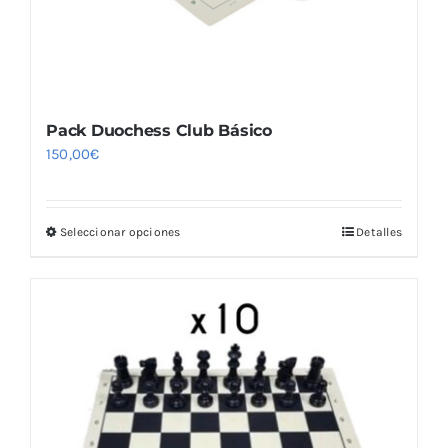
página
de
producto
Pack Duochess Club Básico
150,00
€
Seleccionar opciones
Detalles
Este
producto
tiene
múltiples
variantes.
Las
opciones
se