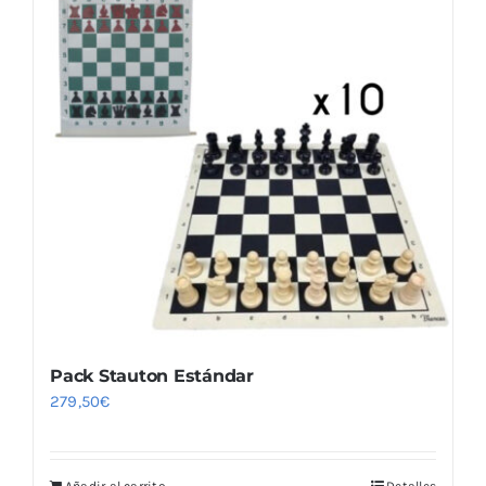
variantes.
Las
opciones
se
pueden
elegir
en
la
página
de
producto
Pack Stauton Estándar
279,50
€