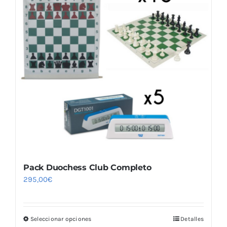
Las
opciones
se
pueden
elegir
en
la
página
de
producto
Pack Duochess Club Completo
295,00
€
Seleccionar opciones
Detalles
Este