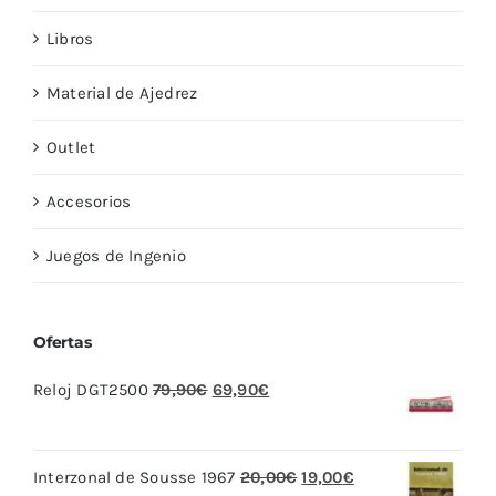
Libros
Material de Ajedrez
Outlet
Accesorios
Juegos de Ingenio
Ofertas
El
El
Reloj DGT2500
79,90
€
69,90
€
precio
precio
original
actual
El
El
Interzonal de Sousse 1967
20,00
€
19,00
€
era:
es: