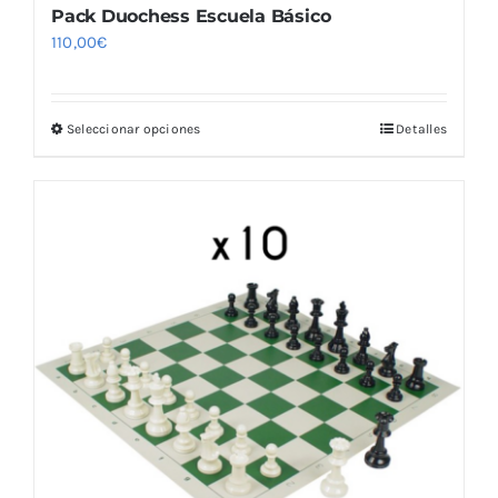
Pack Duochess Escuela Básico
110,00
€
Seleccionar opciones
Detalles
Este
producto
tiene
múltiples
variantes.
Las
opciones
se
pueden
elegir
en
la