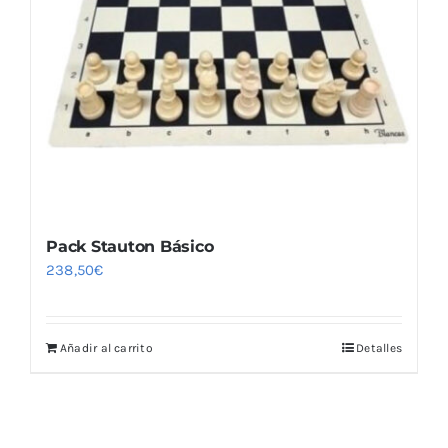
pueden
elegir
en
la
página
de
producto
Pack Stauton Básico
238,50
€
Añadir al carrito
Detalles