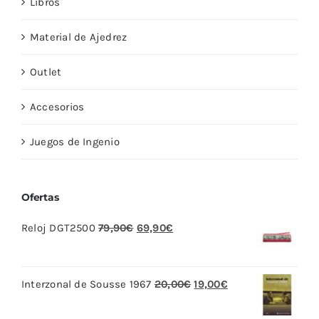
Libros
Material de Ajedrez
Outlet
Accesorios
Juegos de Ingenio
Ofertas
El
El
Reloj DGT2500
79,90
€
69,90
€
precio
precio
original
actual
El
El
Interzonal de Sousse 1967
20,00
€
19,00
€
era:
es:
precio
precio
79,90€.
69,90€.