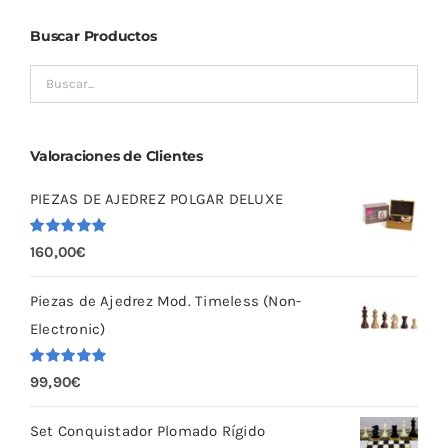
Buscar Productos
Valoraciones de Clientes
PIEZAS DE AJEDREZ POLGAR DELUXE
Valorado
160,00
€
con
5.00
de
5
Piezas de Ajedrez Mod. Timeless (Non-
Electronic)
Valorado
99,90
€
con
5.00
de
5
Set Conquistador Plomado Rígido