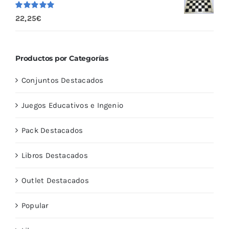
Valorado
22,25
€
con
5.00
de
5
Productos por Categorías
Conjuntos Destacados
Juegos Educativos e Ingenio
Pack Destacados
Libros Destacados
Outlet Destacados
Popular