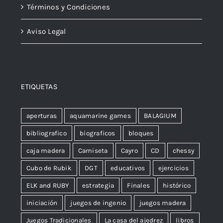
Términos y Condiciones
Aviso Legal
ETIQUETAS
aperturas
aquamarine games
BALAGIUM
bibliografico
biograficos
bloques
caja madera
Camiseta
Cayro
CD
chessy
Cubo de Rubik
DGT
educativos
ejercicios
ELK and RUBY
estrategia
Finales
histórico
iniciación
juegos de ingenio
juegos madera
Juegos Tradicionales
La casa del ajedrez
libros