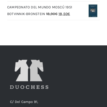
original
actual
CAMPEONATO DEL MUNDO MOSCÚ 1951
era:
es:
El
El
BOTVINNIK-BRONSTEIN
18,90
€
18,50
€
20,00€.
19,00€.
precio
precio
original
actual
era:
es:
18,90€.
18,50€.
C/ Del Campo 91,