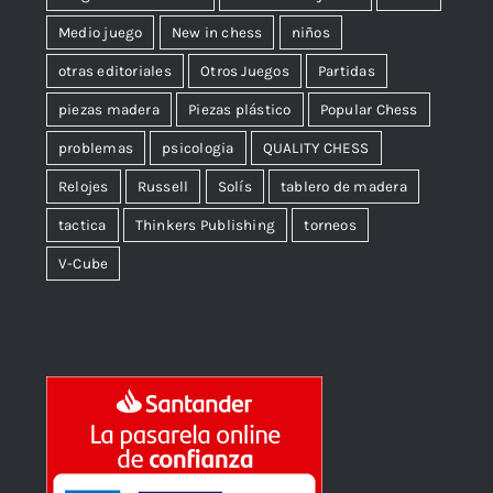
Medio juego
New in chess
niños
otras editoriales
Otros Juegos
Partidas
piezas madera
Piezas plástico
Popular Chess
problemas
psicologia
QUALITY CHESS
Relojes
Russell
Solís
tablero de madera
tactica
Thinkers Publishing
torneos
V-Cube