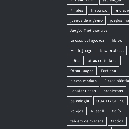
ELK and RUBY
estrategia
Finales
histórico
iniciaci
juegos de ingenio
juegos ma
Juegos Tradicionales
La casa del ajedrez
libros
Medio juego
New in chess
niños
otras editoriales
Otros Juegos
Partidas
piezas madera
Piezas plásti
Popular Chess
problemas
psicologia
QUALITY CHESS
Relojes
Russell
Solís
tablero de madera
tactica