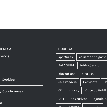
MPRESA
ETIQUETAS
somos
aperturas
aquamarine game
BALAGIUM
bibliografico
biograficos
bloques
e Cookies
caja madera
Camiseta
Ca
CD
chessy
Cubo de Rubi
y Condiciones
DGT
educativos
ejercicio
al