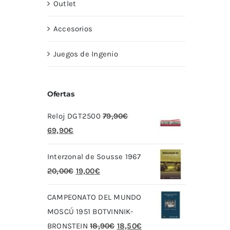
Outlet
Accesorios
Juegos de Ingenio
Ofertas
Reloj DGT2500
79,90
€
El
El
69,90
€
precio
precio
Interzonal de Sousse 1967
original
actual
El
El
20,00
€
19,00
€
era:
es:
precio
precio
79,90€.
69,90€.
CAMPEONATO DEL MUNDO
original
actual
MOSCÚ 1951 BOTVINNIK-
era:
es:
El
El
BRONSTEIN
18,90
€
18,50
€
20,00€.
19,00€.