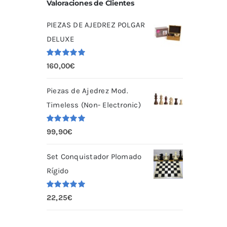
Valoraciones de Clientes
PIEZAS DE AJEDREZ POLGAR
DELUXE
Valorado
160,00
€
con
5.00
de
5
Piezas de Ajedrez Mod.
Timeless (Non- Electronic)
Valorado
99,90
€
con
5.00
de
5
Set Conquistador Plomado
Rígido
Valorado
22,25
€
con
5.00
de
5