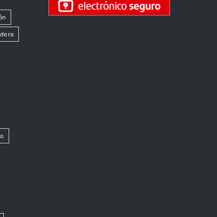
ón
dera
co