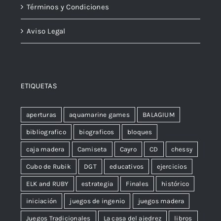
Términos y Condiciones
Aviso Legal
ETIQUETAS
aperturas
aquamarine games
BALAGIUM
bibliografico
biograficos
bloques
caja madera
Camiseta
Cayro
CD
chessy
Cubo de Rubik
DGT
educativos
ejercicios
ELK and RUBY
estrategia
Finales
histórico
iniciación
juegos de ingenio
juegos madera
Juegos Tradicionales
La casa del ajedrez
libros