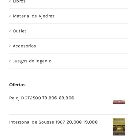
Libros
Material de Ajedrez
Outlet
Accesorios
Juegos de Ingenio
Ofertas
El
El
Reloj DGT2500
79,90
€
69,90
€
precio
precio
original
actual
El
El
Interzonal de Sousse 1967
20,00
€
19,00
€
era:
es:
precio
precio
79,90€.
69,90€.