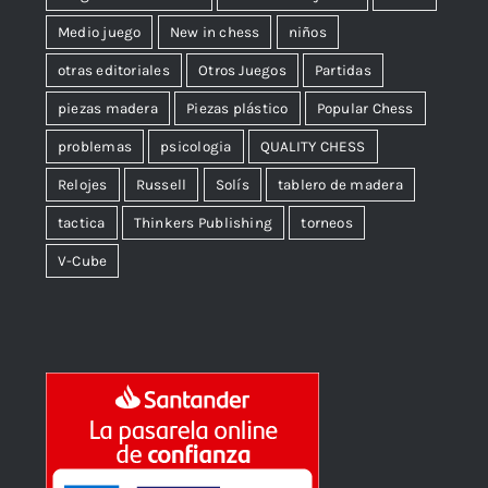
Medio juego
New in chess
niños
otras editoriales
Otros Juegos
Partidas
piezas madera
Piezas plástico
Popular Chess
problemas
psicologia
QUALITY CHESS
Relojes
Russell
Solís
tablero de madera
tactica
Thinkers Publishing
torneos
V-Cube