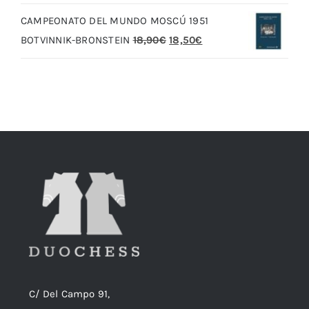
original
actual
CAMPEONATO DEL MUNDO MOSCÚ 1951
era:
es:
El
El
BOTVINNIK-BRONSTEIN
18,90
€
18,50
€
20,00€.
19,00€.
precio
precio
original
actual
era:
es:
18,90€.
18,50€.
C/ Del Campo 91,