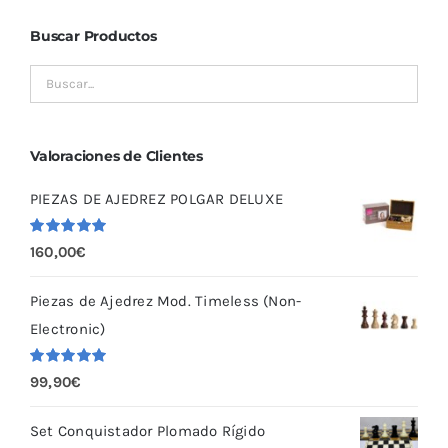
Buscar Productos
Valoraciones de Clientes
PIEZAS DE AJEDREZ POLGAR DELUXE
Valorado
160,00
€
con
5.00
de
5
Piezas de Ajedrez Mod. Timeless (Non-
Electronic)
Valorado
99,90
€
con
5.00
de
5
Set Conquistador Plomado Rígido