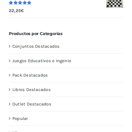
Valorado
22,25
€
con
5.00
de
5
Productos por Categorías
Conjuntos Destacados
Juegos Educativos e Ingenio
Pack Destacados
Libros Destacados
Outlet Destacados
Popular