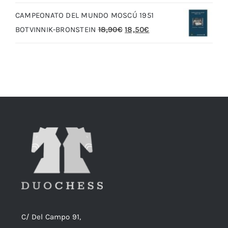
original
actual
CAMPEONATO DEL MUNDO MOSCÚ 1951
era:
es:
El
El
BOTVINNIK-BRONSTEIN
18,90
€
18,50
€
20,00€.
19,00€.
precio
precio
original
actual
era:
es:
18,90€.
18,50€.
C/ Del Campo 91,