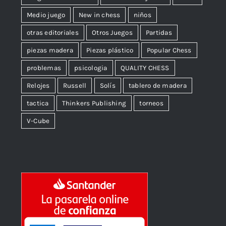
Medio juego
New in chess
niños
otras editoriales
Otros Juegos
Partidas
piezas madera
Piezas plástico
Popular Chess
problemas
psicologia
QUALITY CHESS
Relojes
Russell
Solís
tablero de madera
tactica
Thinkers Publishing
torneos
V-Cube