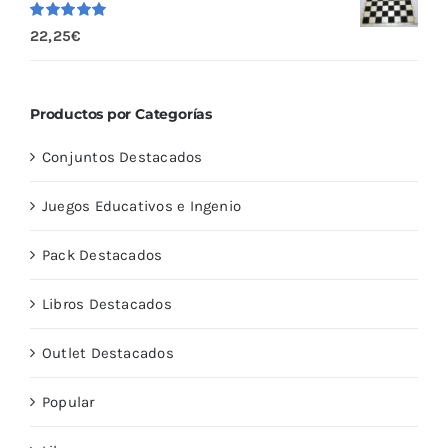
Valorado
22,25
€
con
5.00
de
5
Productos por Categorías
Conjuntos Destacados
Juegos Educativos e Ingenio
Pack Destacados
Libros Destacados
Outlet Destacados
Popular