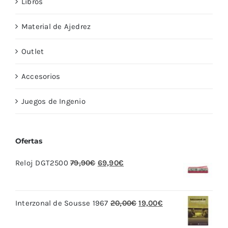
Libros
Material de Ajedrez
Outlet
Accesorios
Juegos de Ingenio
Ofertas
El
El
Reloj DGT2500
79,90
€
69,90
€
precio
precio
original
actual
El
El
Interzonal de Sousse 1967
20,00
€
19,00
€
era:
es:
precio
precio
79,90€.
69,90€.