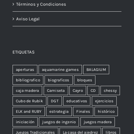
Términos y Condiciones
Aviso Legal
ETIQUETAS
aperturas
aquamarine games
BALAGIUM
bibliografico
biograficos
bloques
caja madera
Camiseta
Cayro
CD
chessy
Cubo de Rubik
DGT
educativos
ejercicios
ELK and RUBY
estrategia
Finales
histórico
iniciación
juegos de ingenio
juegos madera
Juegos Tradicionales
La casa del ajedrez
libros