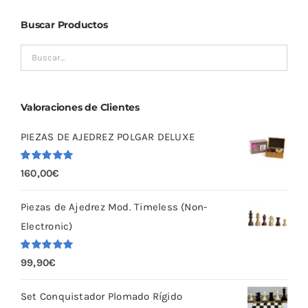
Buscar Productos
Valoraciones de Clientes
PIEZAS DE AJEDREZ POLGAR DELUXE
Valorado
160,00
€
con
5.00
de
5
Piezas de Ajedrez Mod. Timeless (Non-
Electronic)
Valorado
99,90
€
con
5.00
de
5
Set Conquistador Plomado Rígido