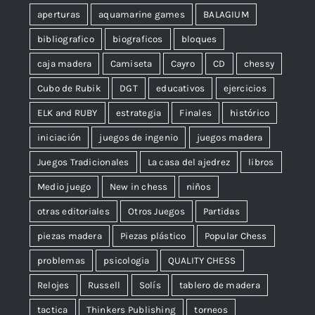
aperturas
aquamarine games
BALAGIUM
bibliografico
biograficos
bloques
caja madera
Camiseta
Cayro
CD
chessy
Cubo de Rubik
DGT
educativos
ejercicios
ELK and RUBY
estrategia
Finales
histórico
iniciación
juegos de ingenio
juegos madera
Juegos Tradicionales
La casa del ajedrez
libros
Medio juego
New in chess
niños
otras editoriales
Otros Juegos
Partidas
piezas madera
Piezas plástico
Popular Chess
problemas
psicologia
QUALITY CHESS
Relojes
Russell
Solís
tablero de madera
tactica
Thinkers Publishing
torneos