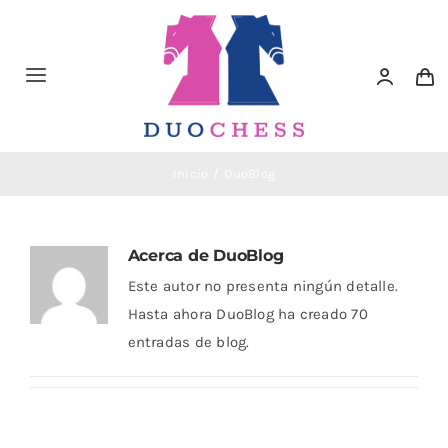
Saltar
al
contenido
Toggle
Navigation
Material de Ajedrez
Inicio
DuoBlog
Libros de Ajedrez
Acerca de
DuoBlog
Accesorios de Ajedrez
Este autor no presenta ningún detalle.
Hasta ahora DuoBlog ha creado 70
Juegos Educativos e Ingenio
entradas de blog.
Outlet