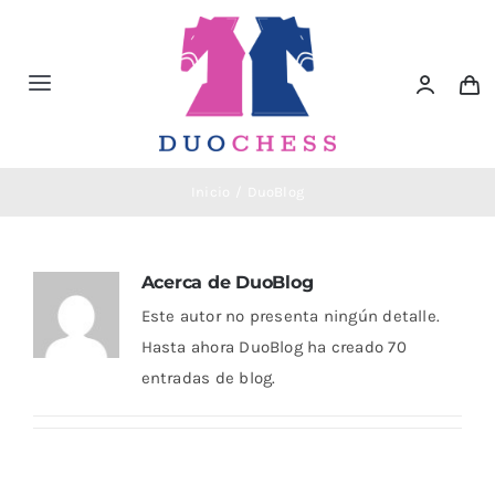
Saltar
al
contenido
Toggle
Navigation
Material de Ajedrez
Inicio
DuoBlog
Libros de Ajedrez
Acerca de
DuoBlog
Accesorios de Ajedrez
Este autor no presenta ningún detalle.
Hasta ahora DuoBlog ha creado 70
Juegos Educativos e Ingenio
entradas de blog.
Outlet