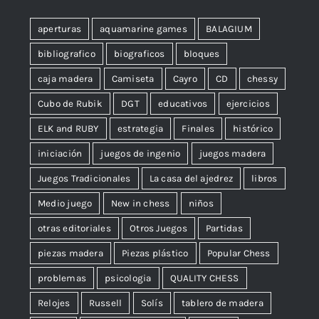
aperturas
aquamarine games
BALAGIUM
bibliografico
biograficos
bloques
caja madera
Camiseta
Cayro
CD
chessy
Cubo de Rubik
DGT
educativos
ejercicios
ELK and RUBY
estrategia
Finales
histórico
iniciación
juegos de ingenio
juegos madera
Juegos Tradicionales
La casa del ajedrez
libros
Medio juego
New in chess
niños
otras editoriales
Otros Juegos
Partidas
piezas madera
Piezas plástico
Popular Chess
problemas
psicologia
QUALITY CHESS
Relojes
Russell
Solís
tablero de madera