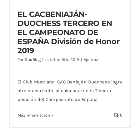
EL CACBENIAJÁN-
DUOCHESS TERCERO EN
EL CAMPEONATO DE
ESPAÑA División de Honor
2019
EL CACBENIAJÁN-DUOCHESS TERCERO
EN EL CAMPEONATO DE ESPAÑA División
Por
DuoBlog
|
octubre 9th, 2019
|
Ajedrez
de Honor 2019
El Club Murciano CAC Beniaján-Duochess logra
otro nuevo éxito, al colocarse en la Tercera
posición del Campeonato de España.
Más información
0