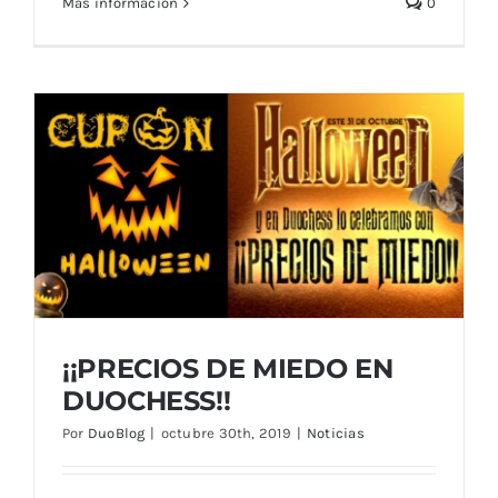
Más información
0
Campeonato de España Absoluto y
Femenino 2019 en Marbella.
¡¡PRECIOS DE MIEDO EN
DUOCHESS!!
Por
DuoBlog
|
octubre 30th, 2019
|
Noticias
¡¡PRECIOS DE MIEDO EN DUOCHESS!!