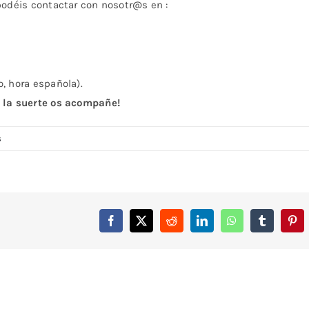
podéis contactar con nosotr@s en :
, hora española).
e la suerte os acompañe!
s
Facebook
X
Reddit
LinkedIn
WhatsApp
Tumblr
Pint