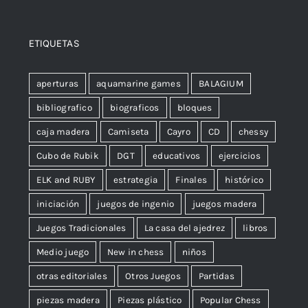
ETIQUETAS
aperturas
aquamarine games
BALAGIUM
bibliografico
biograficos
bloques
caja madera
Camiseta
Cayro
CD
chessy
Cubo de Rubik
DGT
educativos
ejercicios
ELK and RUBY
estrategia
Finales
histórico
iniciación
juegos de ingenio
juegos madera
Juegos Tradicionales
La casa del ajedrez
libros
Medio juego
New in chess
niños
otras editoriales
Otros Juegos
Partidas
piezas madera
Piezas plástico
Popular Chess