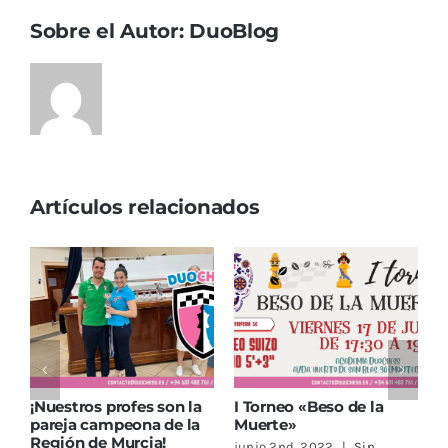
Sobre el Autor:
DuoBlog
Artículos relacionados
¡Sigue la Escuela de
¡Bienvenidos a la nueva
T
Primavera Duochess!
web de Duochess!
M
abril 20th, 2022
|
Sin
junio 16th, 2023
|
Sin
j