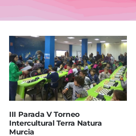
Blog
Ver
imagen
más
grande
III Parada V Torneo
Intercultural Terra Natura
Murcia