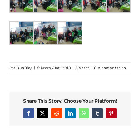
Por
DuoBlog
|
febrero 21st, 2018
|
Ajedrez
|
Sin comentarios
Share This Story, Choose Your Platform!
Facebook
X
Reddit
LinkedIn
WhatsApp
Tumblr
Pinterest