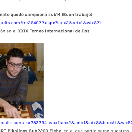
nato quedó campeona sub14 ¡Buen trabajo!
results.com/tnr284022.aspx?lan=2&art=1&wi=821
ón en el
XXIX Torneo Internacional de Dos
-results.com/tnr283234.aspx?lan=2&art=1&rd=8&fed=AL&wi=8
IRT Pikolinos Sub2200 Elche,
en el que participaron nuestros