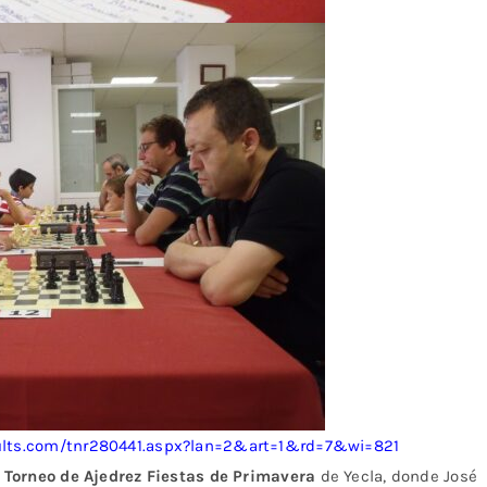
sults.com/tnr280441.aspx?lan=2&art=1&rd=7&wi=821
r Torneo de Ajedrez Fiestas de Primavera
de Yecla, donde José