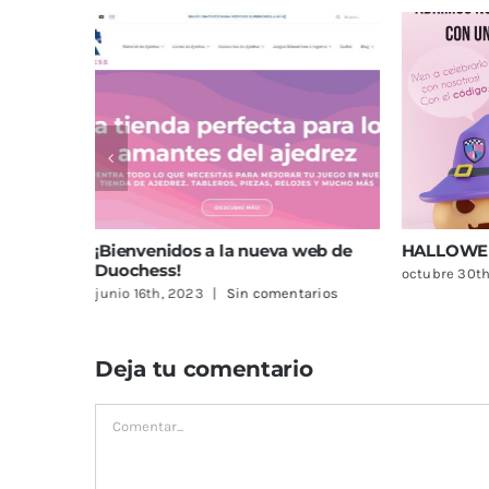
chess en
¡Bienvenidos a la nueva web de
HALLOWEE
Duochess!
octubre 30th
os
junio 16th, 2023
|
Sin comentarios
Deja tu comentario
Comentar