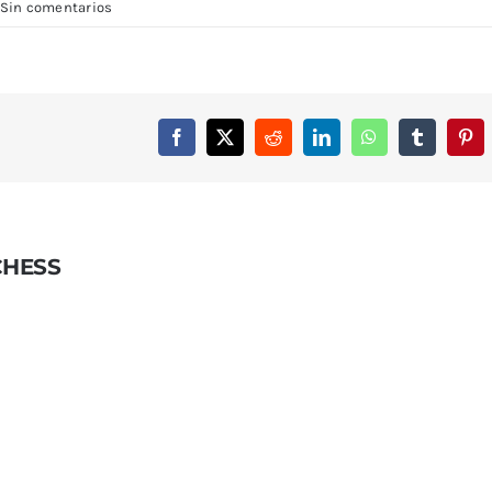
Sin comentarios
Facebook
X
Reddit
LinkedIn
WhatsApp
Tumblr
Pint
HESS