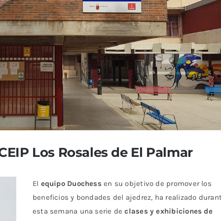
 CEIP Los Rosales de El Palmar
El
equipo Duochess
en su objetivo de promover los
beneficios y bondades del ajedrez, ha realizado duran
esta semana una serie de
clases y exhibiciones de