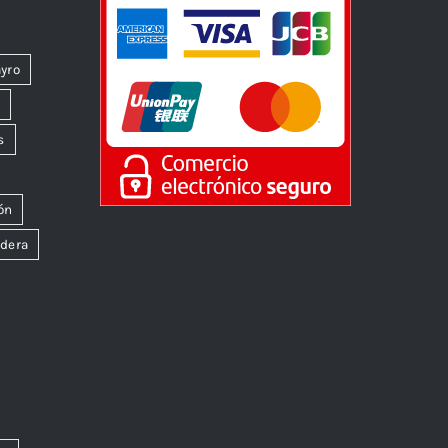
yro
k
s
ón
dera