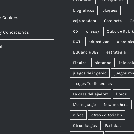
biograficos
bloques
e Cookies
caja madera
Camiseta
Ca
CD
chessy
Cubo de Rubi
y Condiciones
DGT
educativos
ejercicio
al
ELK and RUBY
estrategia
Finales
histórico
iniciaci
juegos de ingenio
juegos ma
Juegos Tradicionales
La casa del ajedrez
libros
Medio juego
New in chess
niños
otras editoriales
Otros Juegos
Partidas