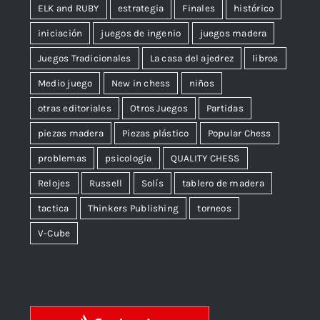
Cubo de Rubik
DGT
educativos
ejercicios
ELK and RUBY
estrategia
Finales
histórico
iniciación
juegos de ingenio
juegos madera
Juegos Tradicionales
La casa del ajedrez
libros
Medio juego
New in chess
niños
otras editoriales
Otros Juegos
Partidas
piezas madera
Piezas plástico
Popular Chess
problemas
psicologia
QUALITY CHESS
Relojes
Russell
Solís
tablero de madera
tactica
Thinkers Publishing
torneos
V-Cube