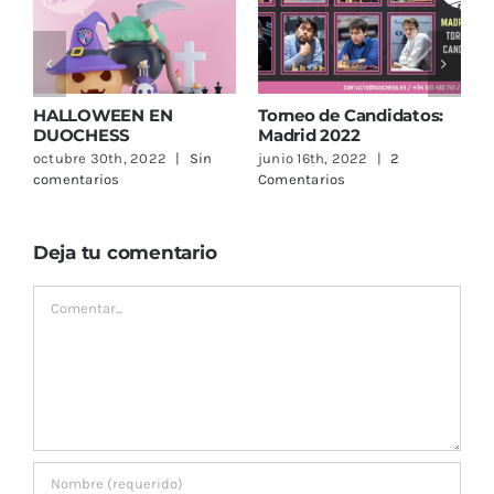
Torneo de Candidatos:
El CAC Beniaján y
Madrid 2022
Duochess entregaron
un set Polgar Deluxe a
in
junio 16th, 2022
|
2
Carlos Alcaraz
Comentarios
mayo 18th, 2022
|
Sin
comentarios
Deja tu comentario
Comentar