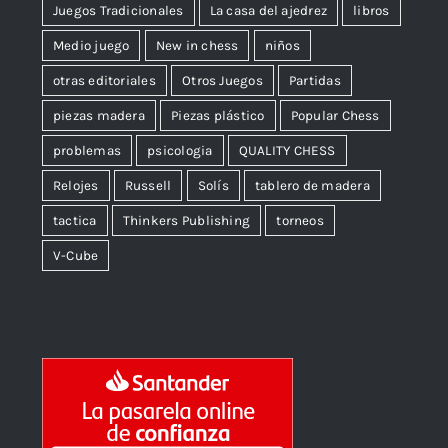
Juegos Tradicionales
La casa del ajedrez
libros
Medio juego
New in chess
niños
otras editoriales
Otros Juegos
Partidas
piezas madera
Piezas plástico
Popular Chess
problemas
psicologia
QUALITY CHESS
Relojes
Russell
Solís
tablero de madera
tactica
Thinkers Publishing
torneos
V-Cube