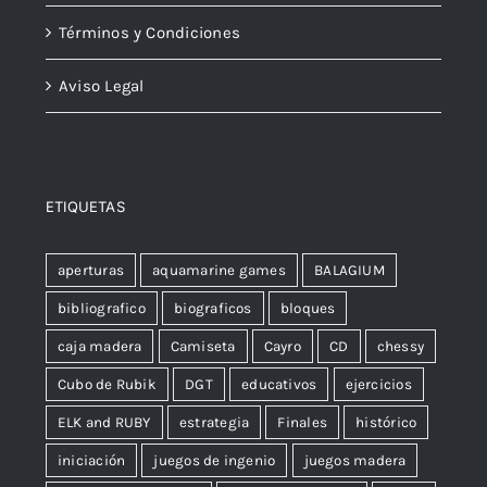
Términos y Condiciones
Aviso Legal
ETIQUETAS
aperturas
aquamarine games
BALAGIUM
bibliografico
biograficos
bloques
caja madera
Camiseta
Cayro
CD
chessy
Cubo de Rubik
DGT
educativos
ejercicios
ELK and RUBY
estrategia
Finales
histórico
iniciación
juegos de ingenio
juegos madera