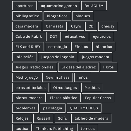
aperturas
aquamarine games
BALAGIUM
bibliografico
biograficos
bloques
caja madera
Camiseta
Cayro
CD
chessy
Cubo de Rubik
DGT
educativos
ejercicios
ELK and RUBY
estrategia
Finales
histórico
iniciación
juegos de ingenio
juegos madera
Juegos Tradicionales
La casa del ajedrez
libros
Medio juego
New in chess
niños
otras editoriales
Otros Juegos
Partidas
piezas madera
Piezas plástico
Popular Chess
problemas
psicologia
QUALITY CHESS
Relojes
Russell
Solís
tablero de madera