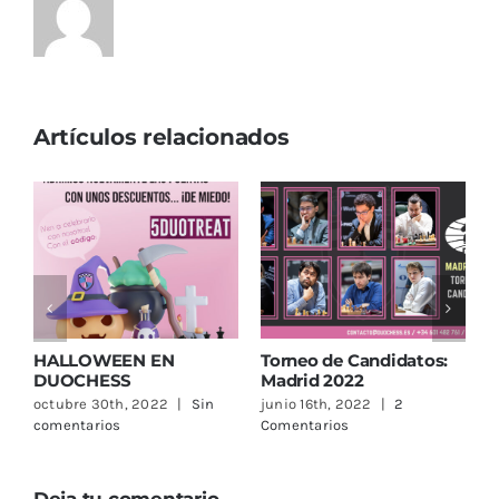
Artículos relacionados
os:
¡Nuestros profes son la
¡Aprende Ajedrez con
pareja campeona de la
Duochess en nuestras
Región de Murcia!
Redes Sociales!
junio 10th, 2022
|
Sin
julio 1st, 2023
|
Sin
comentarios
comentarios