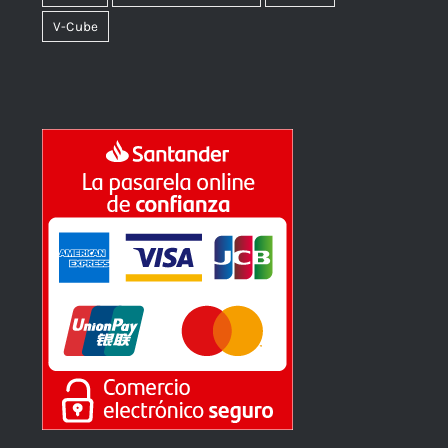
tactica
Thinkers Publishing
torneos
V-Cube