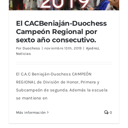
Blog
El CACBeniaján-Duochess
Campeón Regional por
sexto año consecutivo.
Por
Duochess
|
noviembre 13th, 2019
|
Ajedrez
,
El CACBeniaján-Duochess Campeón
Noticias
Regional por sexto año consecutivo.
El C.A.C Beniaján-Duochess CAMPEÓN
REGIONAL de División de Honor, Primera y
Subcampeón de segunda. Además la escuela
se mantiene en
Más información
0