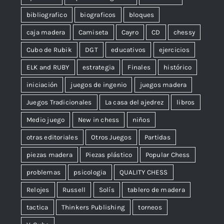
bibliografico
biograficos
bloques
caja madera
Camiseta
Cayro
CD
chessy
Cubo de Rubik
DGT
educativos
ejercicios
ELK and RUBY
estrategia
Finales
histórico
iniciación
juegos de ingenio
juegos madera
Juegos Tradicionales
La casa del ajedrez
libros
Medio juego
New in chess
niños
otras editoriales
Otros Juegos
Partidas
piezas madera
Piezas plástico
Popular Chess
problemas
psicologia
QUALITY CHESS
Relojes
Russell
Solís
tablero de madera
tactica
Thinkers Publishing
torneos