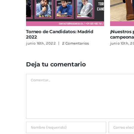
os: Madrid
¡Nuestros profes son la pareja
I To
campeona de la Región de Murcia!
junio
omentarios
junio 10th, 2022
|
Sin comentarios
Deja tu comentario
Comentar