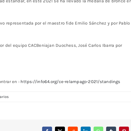
d estandar, en este 2021 se ha llevado la medalla de bronce e
vo representada por el maestro fide Emilio Sánchez y por Pablo
or del equipo CACBeniajan Duochess, José Carlos Ibarra por
ntrar en :
https://info64.org/ce-relampago-2021/standings
arios