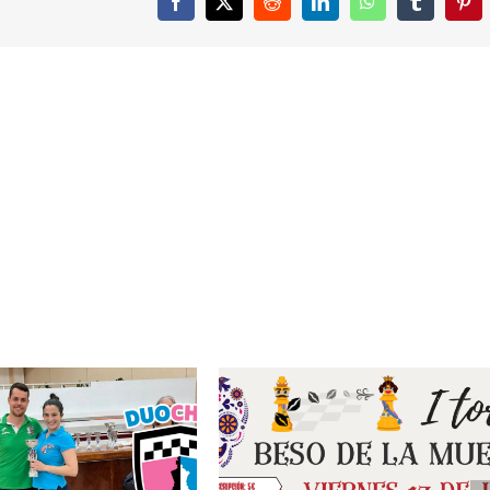
Facebook
X
Reddit
LinkedIn
WhatsApp
Tumblr
Pint