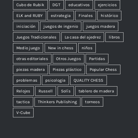
Cubo de Rubik
DGT
educativos
ejercicios
ELK and RUBY
estrategia
Finales
histórico
iniciación
juegos de ingenio
juegos madera
Juegos Tradicionales
La casa del ajedrez
libros
Medio juego
New in chess
niños
otras editoriales
Otros Juegos
Partidas
piezas madera
Piezas plástico
Popular Chess
problemas
psicologia
QUALITY CHESS
Relojes
Russell
Solís
tablero de madera
tactica
Thinkers Publishing
torneos
V-Cube