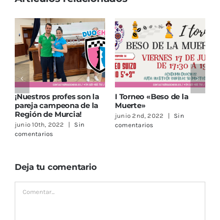
I Torneo «Beso de la
¡Sigue la Escuela de
¡Bien
Muerte»
Primavera Duochess!
web 
junio 2nd, 2022
|
Sin
abril 20th, 2022
|
Sin
junio 
comentarios
comentarios
comen
Deja tu comentario
Comentar