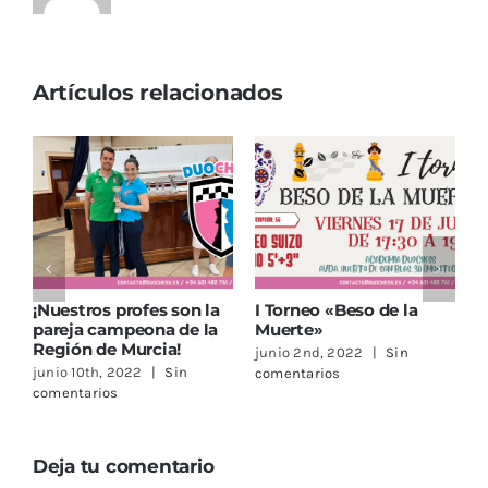
Artículos relacionados
¡Nuestros profes son la
I Torneo «Beso de la
¡
pareja campeona de la
Muerte»
P
Región de Murcia!
junio 2nd, 2022
|
Sin
a
junio 10th, 2022
|
Sin
comentarios
c
comentarios
Deja tu comentario