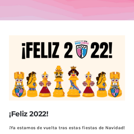
Blog
Ver
imagen
más
grande
¡Feliz 2022!
¡Ya estamos de vuelta tras estas fiestas de Navidad!