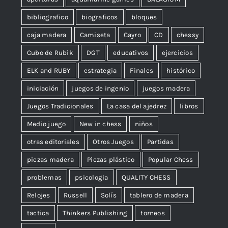
bibliografico
biograficos
bloques
caja madera
Camiseta
Cayro
CD
chessy
Cubo de Rubik
DGT
educativos
ejercicios
ELK and RUBY
estrategia
Finales
histórico
iniciación
juegos de ingenio
juegos madera
Juegos Tradicionales
La casa del ajedrez
libros
Medio juego
New in chess
niños
otras editoriales
Otros Juegos
Partidas
piezas madera
Piezas plástico
Popular Chess
problemas
psicologia
QUALITY CHESS
Relojes
Russell
Solís
tablero de madera
tactica
Thinkers Publishing
torneos