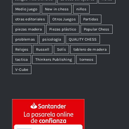
Medio juego
New in chess
niños
otras editoriales
Otros Juegos
Partidas
piezas madera
Piezas plástico
Popular Chess
problemas
psicologia
QUALITY CHESS
Relojes
Russell
Solís
tablero de madera
tactica
Thinkers Publishing
torneos
V-Cube