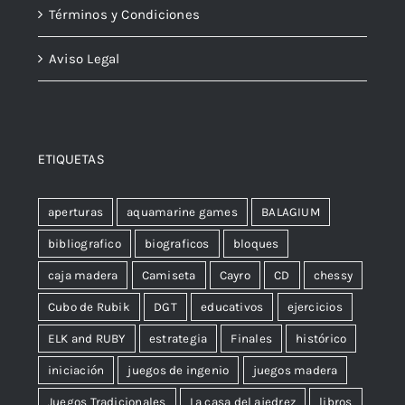
Términos y Condiciones
Aviso Legal
ETIQUETAS
aperturas
aquamarine games
BALAGIUM
bibliografico
biograficos
bloques
caja madera
Camiseta
Cayro
CD
chessy
Cubo de Rubik
DGT
educativos
ejercicios
ELK and RUBY
estrategia
Finales
histórico
iniciación
juegos de ingenio
juegos madera
Juegos Tradicionales
La casa del ajedrez
libros