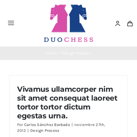
Saltar
al
contenido
Toggle
Navigation
Material de Ajedrez
Inicio
Design Process
Libros de Ajedrez
Accesorios de Ajedrez
Vivamus ullamcorper nim
sit amet consequat laoreet
Juegos Educativos e Ingenio
tortor tortor dictum
egestas urna.
Outlet
Por
Carlos Sánchez Barbado
|
noviembre 27th,
2012
|
Design Process